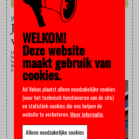
Wetenschap
13 december 2012
Juristen maken gehakt
WELKOM!
van nieuw drugsbeleid
Deze website
Het verbod voor coffeeshophouders om cannabis te verkopen aan
maakt gebruik van
buitenlanders, is onrechtmatig. Dat betoogt hoogleraar staats- en
bestuursrecht Jon Schilder samen met zijn Groningse collega Jan
Brouwer (algemene rechtswetenschap) morgen in het Nederlands
cookies.
Juristenblad. Het verbod gaat in op 1…
Ad Valvas plaatst alleen noodzakelijke cookies
(voor het technisch functioneren van de site)
en statistiek-cookies die ons helpen de
website te verbeteren.
Meer informatie
.
Alleen noodzakelijke cookies