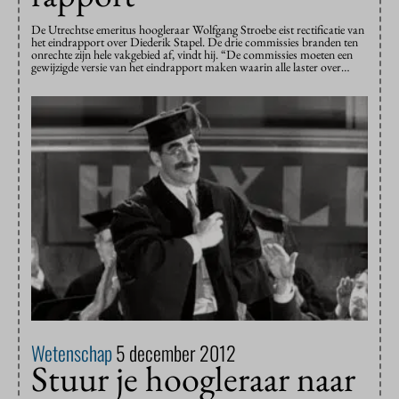
De Utrechtse emeritus hoogleraar Wolfgang Stroebe eist rectificatie van
het eindrapport over Diederik Stapel. De drie commissies branden ten
onrechte zijn hele vakgebied af, vindt hij. “De commissies moeten een
gewijzigde versie van het eindrapport maken waarin alle laster over…
Wetenschap
5 december 2012
Stuur je hoogleraar naar