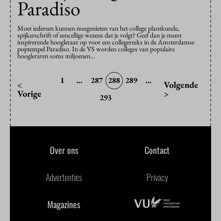
Paradiso
Moet iedereen kunnen meegenieten van het college plantkunde,
spijkerschrift of eencellige wezens dat je volgt? Geef dan je meest
inspirerende hoogleraar op voor een collegereeks in de Amsterdamse
poptempel Paradiso. In de VS worden colleges van populaire
hoogleraren soms miljoenen…
1
...
287
288
289
...
<
Volgende
Vorige
>
293
Over ons
Contact
Advertenties
Privacy
Magazines