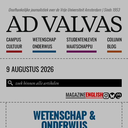
Onafhankelijke journalistiek over de Vrije Universiteit Amsterdam | Sinds 1953
CAMPUS
WETENSCHAP
STUDENTENLEVEN
COLUMN
CULTUUR
ONDERWIJS
MAATSCHAPPIJ
BLOG
9 AUGUSTUS 2026
MAGAZINE
ENGLISH
WETENSCHAP &
ONDERWIJS