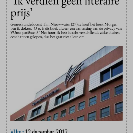
‘Ik verdien geen literaire
prijs’
Geneeskundedocent Tim Nieuwwater (27) schreef het boek Morgen
ben ik dokter. O o, is dit boek alweer een aantasting van de privacy van
VUmc-patiënten? “Nee hoor, ik heb in acht verschillende ziekenhuizen
coschappen gelopen, dus het gaat niet alleen om…
VUmc
13 december 2012