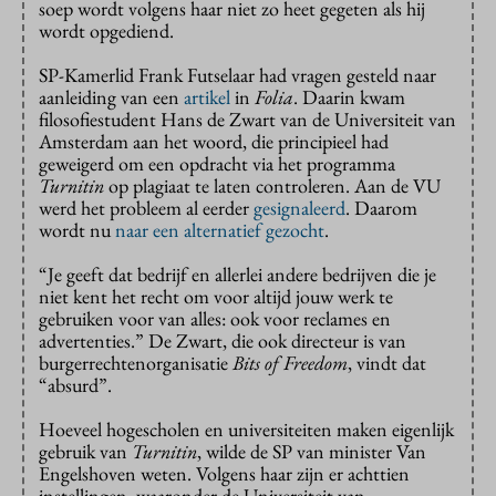
soep wordt volgens haar niet zo heet gegeten als hij
wordt opgediend.
SP-Kamerlid Frank Futselaar had vragen gesteld naar
aanleiding van een
artikel
in
Folia
. Daarin kwam
filosofiestudent Hans de Zwart van de Universiteit van
Amsterdam aan het woord, die principieel had
geweigerd om een opdracht via het programma
Turnitin
op plagiaat te laten controleren. Aan de VU
werd het probleem al eerder
gesignaleerd
. Daarom
wordt nu
naar een alternatief gezocht
.
“Je geeft dat bedrijf en allerlei andere bedrijven die je
niet kent het recht om voor altijd jouw werk te
gebruiken voor van alles: ook voor reclames en
advertenties.” De Zwart, die ook directeur is van
burgerrechtenorganisatie
Bits of Freedom
, vindt dat
“absurd”.
Hoeveel hogescholen en universiteiten maken eigenlijk
gebruik van
Turnitin
, wilde de SP van minister Van
Engelshoven weten. Volgens haar zijn er achttien
instellingen, waaronder de Universiteit van