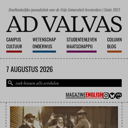
Onafhankelijke journalistiek over de Vrije Universiteit Amsterdam | Sinds 1953
CAMPUS
WETENSCHAP
STUDENTENLEVEN
COLUMN
CULTUUR
ONDERWIJS
MAATSCHAPPIJ
BLOG
7 AUGUSTUS 2026
MAGAZINE
ENGLISH