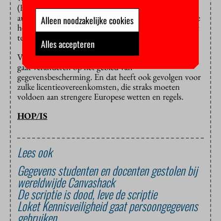
(hoger) onderwijs verdient de bescherming van
auteursrecht en persoonsgegevens extra aandacht.” Ze
Alleen noodzakelijke cookies
heeft de instellingen verzocht dit onderwerp prioriteit
te geven.
Alles accepteren
Van Engelshoven wijst erop dat er op 25 mei van alles
gaat veranderen op het gebied van
gegevensbescherming. En dat heeft ook gevolgen voor
zulke licentieovereenkomsten, die straks moeten
voldoen aan strengere Europese wetten en regels.
HOP/IS
Lees ook
Gegevens studenten en docenten gestolen bij
wereldwijde Canvashack
De scriptie is dood, leve de scriptie
Loket Kennisveiligheid gaat persoongegevens
gebruiken