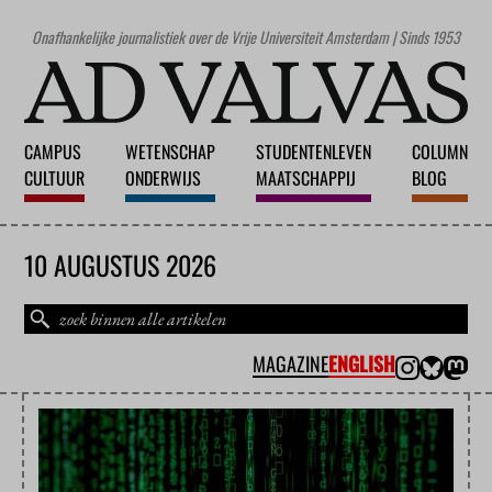
Onafhankelijke journalistiek over de Vrije Universiteit Amsterdam | Sinds 1953
CAMPUS
WETENSCHAP
STUDENTENLEVEN
COLUMN
CULTUUR
ONDERWIJS
MAATSCHAPPIJ
BLOG
10 AUGUSTUS 2026
MAGAZINE
ENGLISH