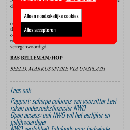
doet? Ja, zegt 56 procent. Nee, zegt 37 procent.
Alleen noodzakelijke cookies
De uitkomsten van de peiling, uitgevoerd door
onderzoeksbureau Markteffect, staan in een
themanummer van het NWO Magazine. Er zijn
Alles accepteren
overigens weinig promovendi ondervraagd en ook de
technische wetenschappen waren niet sterk
vertegenwoordigd.
BAS BELLEMAN/HOP
BEELD: MARKUS SPISKE VIA UNSPLASH
Lees ook
Rapport: scherpe columns van voorzitter Levi
raken onderzoeksfinancier NWO
Open access: ook NWO wil het eerlijker en
gelijkwaardiger
NWO verdubbelt Tulpfonds voor bedreigde