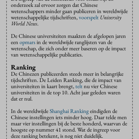
onderzoek zal ervoor zorgen dat Chinese
wetenschappers minder gaan publiceren in wereldwijde
wetenschappelijke tijdschriften,
voorspelt
University
World News
.
De Chinese universiteiten maakten de afgelopen jaren
een
opmars
in de wereldwijde ranglijsten van de
wetenschap, die zich onder meer baseren op de impact
van wetenschappelijke publicaties.
Ranking
De Chinezen publiceerden steeds meer in belangrijke
tijdschriften. De Leiden Ranking, die de impact van
universiteiten in kaart brengt,
telt
nu vier Chinese
universiteiten in de top 10. Acht jaar geleden waren
dat er nul.
In de wereldwijde
Shanghai Ranking
eindigden de
Chinese instellingen iets minder hoog. Daar telde men
maar vier instellingen bij de beste honderd, waarvan de
hoogste op nummer 41 stond. Wat de ingreep voor
deze ranking betekent, is nog niet duidelijk.