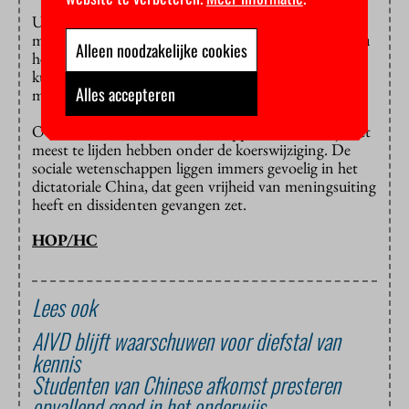
University World News somt de
mogelijke
gevolgen
van de Chinese aanpak op. Zo zou
Alleen noodzakelijke cookies
het aantal gevallen van wetenschapsfraude weleens
kunnen dalen, als het voor een academische loopbaan
Alles accepteren
minder noodzakelijk is om te publiceren.
Ook zullen de sociale wetenschappen vermoedelijk het
meest te lijden hebben onder de koerswijziging. De
sociale wetenschappen liggen immers gevoelig in het
dictatoriale China, dat geen vrijheid van meningsuiting
heeft en dissidenten gevangen zet.
HOP/HC
Lees ook
AIVD blijft waarschuwen voor diefstal van
kennis
Studenten van Chinese afkomst presteren
opvallend goed in het onderwijs