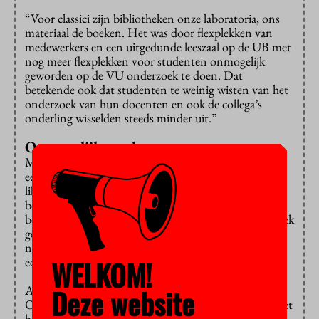
“Voor classici zijn bibliotheken onze laboratoria, ons
materiaal de boeken. Het was door flexplekken van
medewerkers en een uitgedunde leeszaal op de UB met
nog meer flexplekken voor studenten onmogelijk
geworden op de VU onderzoek te doen. Dat
betekende ook dat studenten te weinig wisten van het
onderzoek van hun docenten en ook de collega’s
onderling wisselden steeds minder uit.”
Onmogelijke taak
Maar het terugkrijgen van een studiezaal leek Van Gils
een onmogelijke taak. Tot ze Harm Derks, manager
library services sprak. “Als bibliotheek vinden we het
belangrijk om ons om docenten en studenten te
bekommeren”, zegt Derks. “Daarom zijn we in gesprek
gegaan om te kijken wat er mogelijk was. Echt terug
naar de jaren negentig wil de UB niet. We willen van
WELKOM!
een plek voor boeken een plek voor mensen worden.”
Deze website
Afgelopen vrijdag opende op de elfde etage de nieuwe
Onderzoekskamer Klassieken. Een stijlvolle ruimte met
hoogleraarportretten aan de muur, een klassiek kleed