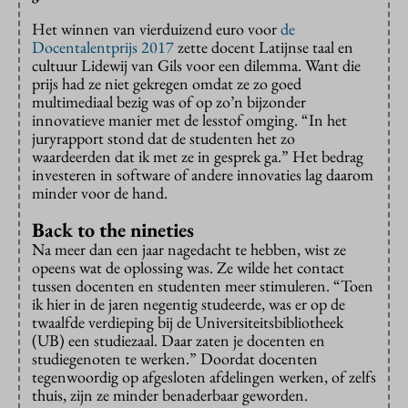
Het winnen van vierduizend euro voor
de
Docentalentprijs 2017
zette docent Latijnse taal en
cultuur Lidewij van Gils voor een dilemma. Want die
prijs had ze niet gekregen omdat ze zo goed
multimediaal bezig was of op zo’n bijzonder
innovatieve manier met de lesstof omging. “In het
juryrapport stond dat de studenten het zo
waardeerden dat ik met ze in gesprek ga.” Het bedrag
investeren in software of andere innovaties lag daarom
minder voor de hand.
Back to the nineties
Na meer dan een jaar nagedacht te hebben, wist ze
opeens wat de oplossing was. Ze wilde het contact
tussen docenten en studenten meer stimuleren. “Toen
ik hier in de jaren negentig studeerde, was er op de
twaalfde verdieping bij de Universiteitsbibliotheek
(UB) een studiezaal. Daar zaten je docenten en
studiegenoten te werken.” Doordat docenten
tegenwoordig op afgesloten afdelingen werken, of zelfs
thuis, zijn ze minder benaderbaar geworden.