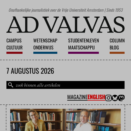
Onafhankelijke journalistiek over de Vrije Universiteit Amsterdam | Sinds 1953
CAMPUS
WETENSCHAP
STUDENTENLEVEN
COLUMN
CULTUUR
ONDERWIJS
MAATSCHAPPIJ
BLOG
7 AUGUSTUS 2026
MAGAZINE
ENGLISH