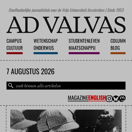
Onafhankelijke journalistiek over de Vrije Universiteit Amsterdam | Sinds 1953
CAMPUS
WETENSCHAP
STUDENTENLEVEN
COLUMN
CULTUUR
ONDERWIJS
MAATSCHAPPIJ
BLOG
7 AUGUSTUS 2026
MAGAZINE
ENGLISH