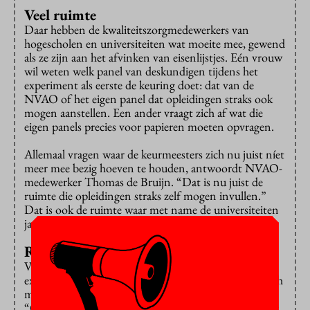
Veel ruimte
Daar hebben de kwaliteitszorgmedewerkers van
hogescholen en universiteiten wat moeite mee, gewend
als ze zijn aan het afvinken van eisenlijstjes. Eén vrouw
wil weten welk panel van deskundigen tijdens het
experiment als eerste de keuring doet: dat van de
NVAO of het eigen panel dat opleidingen straks ook
mogen aanstellen. Een ander vraagt zich af wat die
eigen panels precies voor papieren moeten opvragen.
Allemaal vragen waar de keurmeesters zich nu juist níet
meer mee bezig hoeven te houden, antwoordt NVAO-
medewerker Thomas de Bruijn. “Dat is nu juist de
ruimte die opleidingen straks zelf mogen invullen.”
Dat is ook de ruimte waar met name de universiteiten
jarenlang voor gelobbyd hebben.
Rompslomp
Verder vragen veel aanwezigen zich af of het
experiment daadwerkelijk minder rompslomp met zich
meebrengt dan de huidige opleidingskeuringen.
“Opleidingen krijgen ineens twee panels over de vloer.