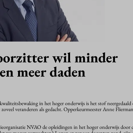
rzitter wil minder
en meer daden
r kwaliteitsbewaking in het hoger onderwijs is het stof neergedaald
et zoveel veranderen als gedacht. Opperkeurmeester Anne Flierman
tatieorganisatie NVAO de opleidingen in het hoger onderwijs door 
dat we mogen verwachten? Lopen er genoeg docenten rond, zijn d