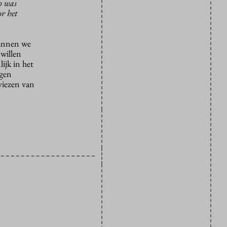
o was
or het
kunnen we
 willen
ijk in het
ngen
viezen van