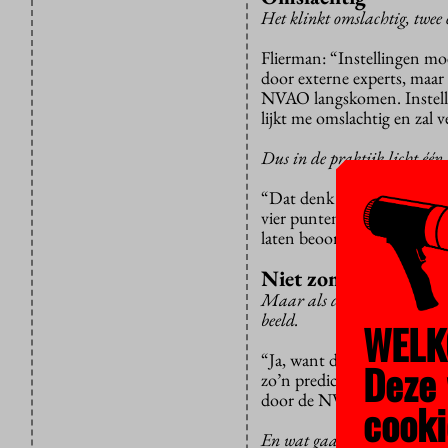
Het klinkt omslachtig, twee
Flierman: “Instellingen mo
door externe experts, maar i
NVAO langskomen. Instelli
lijkt me omslachtig en zal v
Dus in de praktijk licht één
“Dat denk ik wel, maar in
vier punten: alleen op het 
laten beoordelen hoe ze dat
Niet zomaar excelle
Maar als de opleiding zich b
beeld.
WELK
“Ja, want dat oordeel beru
Deze 
zo’n predicaat terecht wor
door de NVAO op alle pun
cooki
En wat gaat de instellingsk