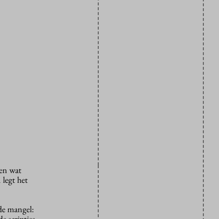
 en wat
 legt het
de mangel:
e scripties