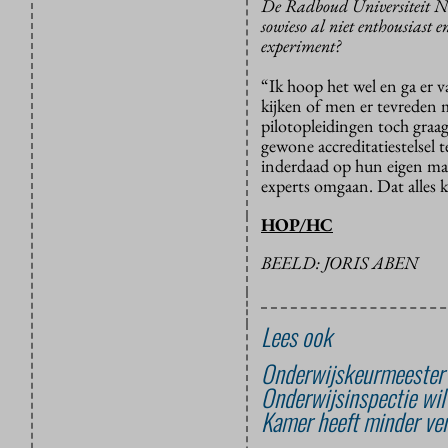
De Radboud Universiteit Ni
sowieso al niet enthousiast e
experiment?
“Ik hoop het wel en ga er v
kijken of men er tevreden 
pilotopleidingen toch graa
gewone accreditatiestelsel 
inderdaad op hun eigen man
experts omgaan. Dat alles k
HOP/HC
BEELD: JORIS ABEN
Lees ook
Onderwijskeurmeester k
Onderwijsinspectie wil 
Kamer heeft minder ver