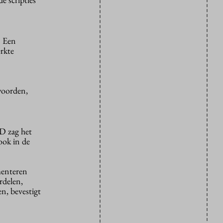
. Een
erkte
 woorden,
D zag het
 ook in de
menteren
rdelen,
n, bevestigt