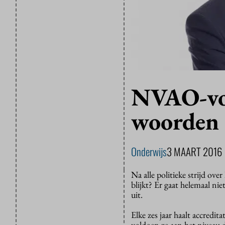
NVAO-voo
woorden 
Onderwijs
3 MAART 2016
Na alle politieke strijd ove
blijkt? Er gaat helemaal ni
uit.
Elke zes jaar haalt accredi
voldoen ze aan het niveau 