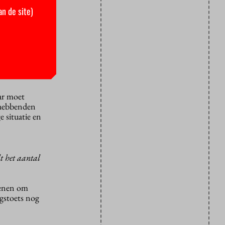
an de site)
deren, maar
en voorheen
es jaar
teit van je
? Ik ben
aar moet
nghebbenden
e situatie en
lt het aantal
edenen om
ngstoets nog