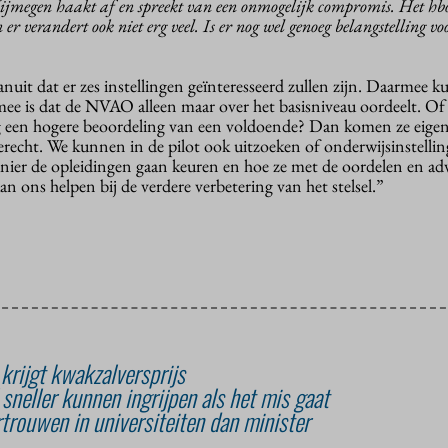
jmegen haakt af en spreekt van een onmogelijk compromis. Het hb
n er verandert ook niet erg veel. Is er nog wel genoeg belangstelling vo
anuit dat er zes instellingen geïnteresseerd zullen zijn. Daarmee 
mee is dat de NVAO alleen maar over het basisniveau oordeelt. Of
g een hogere beoordeling van een voldoende? Dan komen ze eigenl
terecht. We kunnen in de pilot ook uitzoeken of onderwijsinstelli
ier de opleidingen gaan keuren en hoe ze met de oordelen en ad
an ons helpen bij de verdere verbetering van het stelsel.”
rijgt kwakzalversprijs
sneller kunnen ingrijpen als het mis gaat
trouwen in universiteiten dan minister