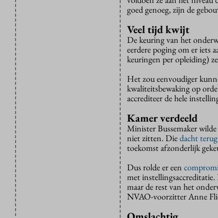
goed genoeg, zijn de gebo
Veel tijd kwijt
De keuring van het onderwij
eerdere poging om er iets a
keuringen per opleiding) ze
Het zou eenvoudiger kunnen
kwaliteitsbewaking op orde
accrediteer de hele instellin
Kamer verdeeld
Minister Bussemaker wilde
niet zitten. Die
dacht terug
toekomst afzonderlijk gek
Dus rolde er een
compromi
met instellingsaccreditati
maar de rest van het onderw
NVAO-voorzitter Anne Fli
Omslachtig