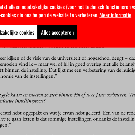
atst alleen noodzakelijke cookies (voor het technisch functioneren v
k-cookies die ons helpen de website te verbeteren.
Meer informatie
.
lingstoets zoals we die nu kennen. Wel gaan we de focus iets veran
sinstellingen. We proberen de
workload
te verminderen. We legd
sie – kort gezegd: kun je het mooi opschrijven? – maar we zijn nu z
zakelijke cookies
Alles accepteren
p het
track record
letten. Ben je inderdaad zelf in staat om de kwali
at je zien dat je ook daadwerkelijk ingrijpt als er een probleem is
e willen iets minder woorden en iets meer daden.
er kijken of de visie van de universiteit of hogeschool deugt – d
emoeien vind ik – maar wel of hij in goed overleg met alle bela
ft binnen de instelling. Dat lijkt me een verbetering van de huidig
nomie van de instellingen.”
 gele kaart en moeten ze zich binnen één of twee jaar verbeteren. Te
nieuwe instellingstoets?
herstel hebt opgepakt en wat je ervan hebt geleerd. Een van de r
nce
te gaan letten is dat sommige instellingen ondanks de instelli
egen.”