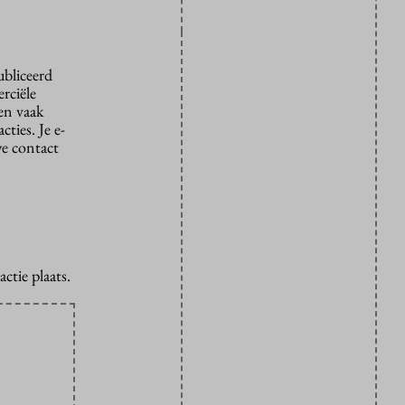
ubliceerd
rciële
den vaak
ties. Je e-
we contact
ctie plaats.