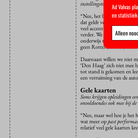
instellingstoets?
Ad Valvas pla
en statistie
“Nee, het blijft een instel
dat geldt voor
alle
onderwij
veel accent op beleid en vi
Alleen nood
verder. We gaan nu meer o
onderwijs te waarborgen? La
geen Rotterdammer, maar w
Daarnaast willen we niet me
‘Den Haag’ zich niet mee b
tot stand is gekomen en lee
een verruiming van de auto
Gele kaarten
Soms krijgen opleidingen een
onvoldoendes ook mee bij de 
“Nee, maar wel hoe je het 
wat meer op
past performa
relatief veel gele kaarten kr