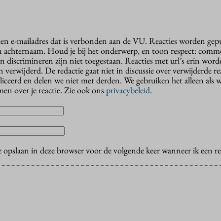
 een e-mailadres dat is verbonden aan de VU. Reacties worden gep
n achternaam. Houd je bij het onderwerp, en toon respect: comme
n discrimineren zijn niet toegestaan. Reacties met url’s erin wor
erwijderd. De redactie gaat niet in discussie over verwijderde reac
liceerd en delen we niet met derden. We gebruiken het alleen als 
en over je reactie. Zie ook ons
privacybeleid
.
e opslaan in deze browser voor de volgende keer wanneer ik een rea