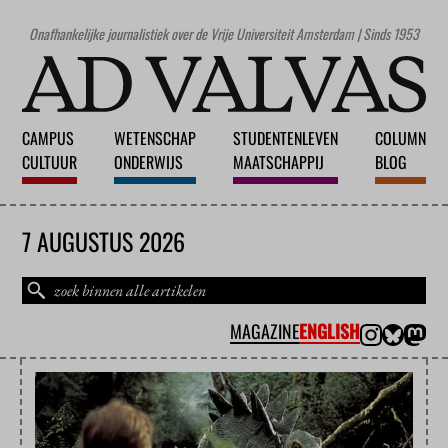
Onafhankelijke journalistiek over de Vrije Universiteit Amsterdam | Sinds 1953
CAMPUS
WETENSCHAP
STUDENTENLEVEN
COLUMN
CULTUUR
ONDERWIJS
MAATSCHAPPIJ
BLOG
7 AUGUSTUS 2026
MAGAZINE
ENGLISH