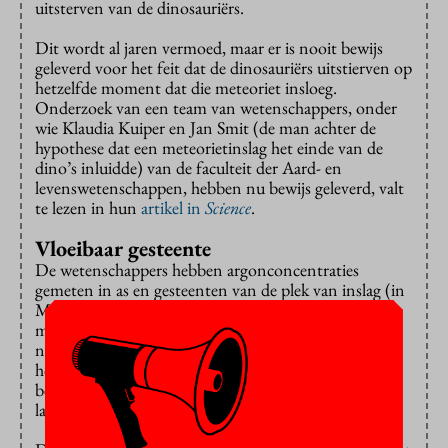
uitsterven van de dinosauriërs.
Dit wordt al jaren vermoed, maar er is nooit bewijs
geleverd voor het feit dat de dinosauriërs uitstierven op
hetzelfde moment dat die meteoriet insloeg.
Onderzoek van een team van wetenschappers, onder
wie Klaudia Kuiper en Jan Smit (de man achter de
hypothese dat een meteorietinslag het einde van de
dino’s inluidde) van de faculteit der Aard- en
levenswetenschappen, hebben nu bewijs geleverd, valt
te lezen in hun
artikel in
Science
.
Vloeibaar gesteente
De wetenschappers hebben argonconcentraties
gemeten in as en gesteenten van de plek van inslag (in
Mexico) waardoor ze heel nauwkeurig de
meteorietinslag konden dateren. Argon is een gas dat
niet in vloeibare gesteenten voorkomt. Door de
hoeveelheid argon te meten, is dus nauwkeurig te
bepalen wanneer vloeibaar gesteente (bijvoorbeeld
lava) is overgegaan in vast gesteente.