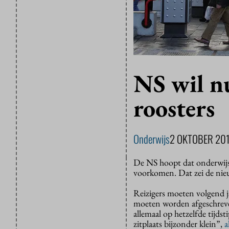
NS wil nu
roosters
Onderwijs
2 OKTOBER 20
De NS hoopt dat onderwijsi
voorkomen. Dat zei de nie
Reizigers moeten volgend j
moeten worden afgeschreven
allemaal op hetzelfde tijdst
zitplaats bijzonder klein”,
a