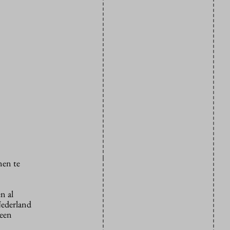
nen te
n al
Nederland
 een