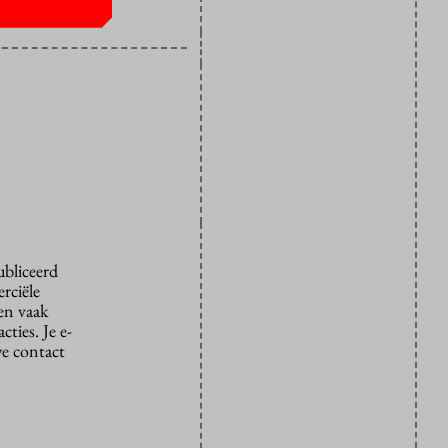
ubliceerd
rciële
den vaak
ties. Je e-
we contact