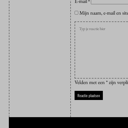
E-mail
*
Mijn naam, e-mail en sit
Velden met een * zijn verpl