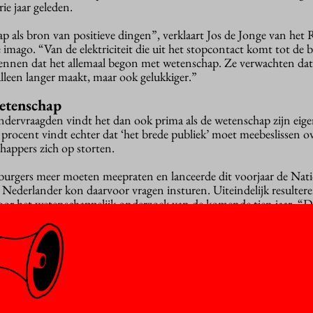
ie jaar geleden.
 als bron van positieve dingen”, verklaart Jos de Jonge van het
imago. “Van de elektriciteit die uit het stopcontact komt tot de 
ennen dat het allemaal begon met wetenschap. Ze verwachten dat
lleen langer maakt, maar ook gelukkiger.”
etenschap
ndervraagden vindt het dan ook prima als de wetenschap zijn eige
g procent vindt echter dat ‘het brede publiek’ moet meebeslissen o
appers zich op storten.
burgers meer moeten meepraten en lanceerde dit voorjaar de Nat
Nederlander kon daarvoor vragen insturen. Uiteindelijk resulteren
oor het wetenschappelijk onderzoek van de komende tien jaar. “D
 laatste bolwerk dat gedemocratiseerd wordt”, zegt De Jonge. “Het
og vanuit de wetenschap zelf wordt gestuurd.”
ien procent van de ondervraagden zelf invloed uit te oefenen. “D
an als burgers meedenken, maar hoeven dat niet noodzakelijkerwijs