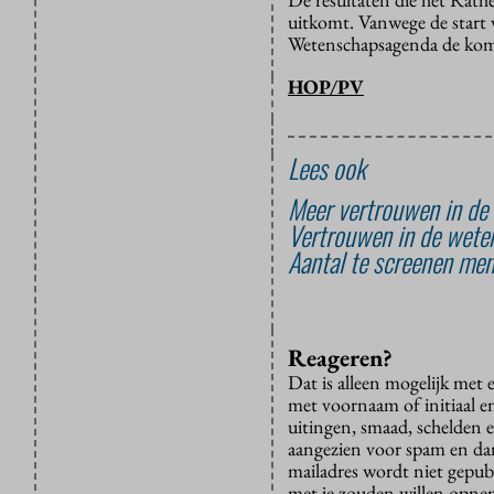
uitkomt. Vanwege de start 
Wetenschapsagenda de kome
HOP/PV
Lees ook
Meer vertrouwen in de 
Vertrouwen in de weten
Aantal te screenen men
Reageren?
Dat is alleen mogelijk met
met voornaam of initiaal e
uitingen, smaad, schelden e
aangezien voor spam en dan v
mailadres wordt niet gepub
met je zouden willen opnem