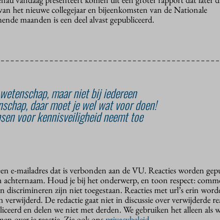
van het nieuwe collegejaar en bijeenkomsten van de Nationale
nde maanden is een deel alvast gepubliceerd.
wetenschap, maar niet bij iedereen
schap, daar moet je wel wat voor doen!
sen voor kennisveiligheid neemt toe
 een e-mailadres dat is verbonden aan de VU. Reacties worden gep
n achternaam. Houd je bij het onderwerp, en toon respect: comme
n discrimineren zijn niet toegestaan. Reacties met url’s erin wor
erwijderd. De redactie gaat niet in discussie over verwijderde reac
liceerd en delen we niet met derden. We gebruiken het alleen als 
en over je reactie. Zie ook ons
privacybeleid
.