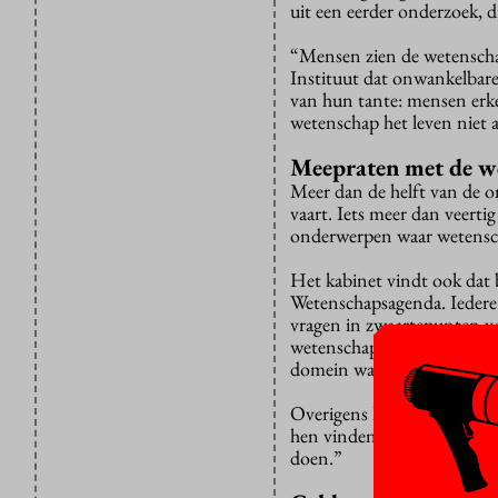
uit een eerder onderzoek, dr
“Mensen zien de wetenschap
Instituut dat onwankelbare 
van hun tante: mensen erk
wetenschap het leven niet a
Meepraten met de w
Meer dan de helft van de o
vaart. Iets meer dan veerti
onderwerpen waar wetensch
Het kabinet vindt ook dat 
Wetenschapsagenda. Iedere 
vragen in zwaartepunten v
wetenschap is eigenlijk het
domein waar bijna alleen n
Overigens hoeft maar vijft
hen vinden het een goed pl
doen.”