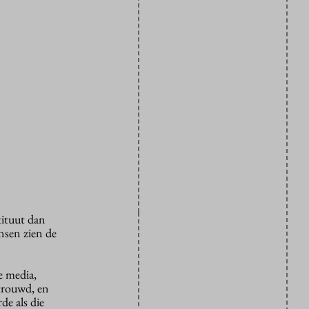
tituut dan
nsen zien de
e media,
trouwd, en
e als die