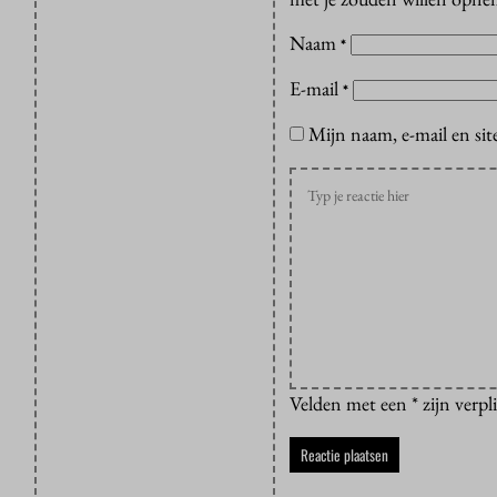
Naam
*
E-mail
*
Mijn naam, e-mail en sit
Velden met een * zijn verpl