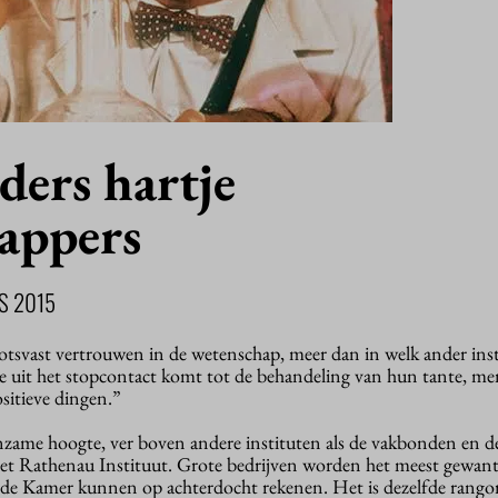
ders hartje
appers
S 2015
tsvast vertrouwen in de wetenschap, meer dan in welk ander ins
die uit het stopcontact komt tot de behandeling van hun tante, me
sitieve dingen.”
zame hoogte, ver boven andere instituten als de vakbonden en d
 het Rathenau Instituut. Grote bedrijven worden het meest gewan
de Kamer kunnen op achterdocht rekenen. Het is dezelfde rangord