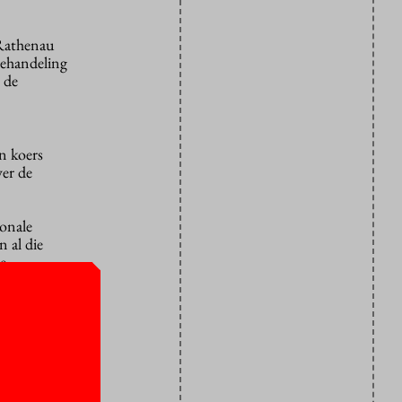
 Rathenau
behandeling
 de
n koers
ver de
ionale
 al die
e
 is een
e meeste van
 zelf te