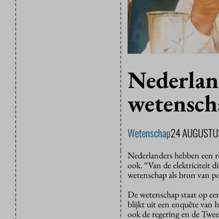
Nederlan
wetensch
Wetenschap
24 AUGUSTU
Nederlanders hebben een ro
ook. “Van de elektriciteit 
wetenschap als bron van po
De wetenschap staat op een
blijkt uit een enquête van
ook de regering en de Twee