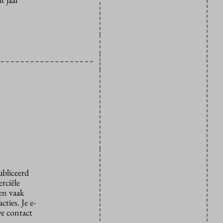
ubliceerd
rciële
den vaak
ties. Je e-
we contact