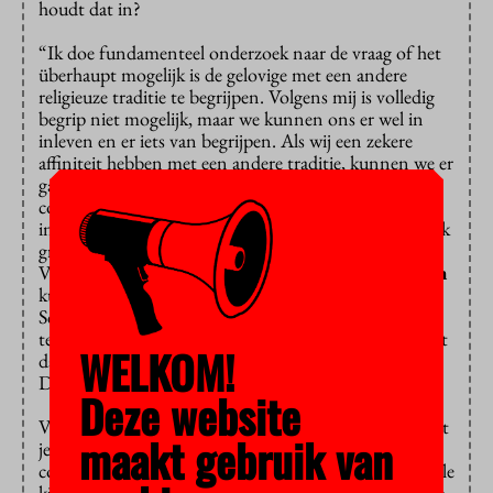
houdt dat in?
“Ik doe fundamenteel onderzoek naar de vraag of het
überhaupt mogelijk is de gelovige met een andere
religieuze traditie te begrijpen. Volgens mij is volledig
begrip niet mogelijk, maar we kunnen ons er wel in
inleven en er iets van begrijpen. Als wij een zekere
affiniteit hebben met een andere traditie, kunnen we er
gaande weg zelfs veel van begrijpen. Als hoogleraar
comparatieve theologie wil ik de praktijk van
interreligieuze dialoog bevorderen. Over vijf jaar zou ik
graag een centrum voor
Scriptural Reasoning
aan de
VU hebben. In deze op te richten
tent van Abraham
kunnen joden, moslims en christenen elkaars Heilige
Schriften lezen in elkaars aanwezigheid. Je blijft bij de
tekst, maar neemt je eigen bagage mee. En je bespreekt
WELKOM!
dat onderling, maar hoeft het niet eens te worden.
Debat is ook een vorm om God te leren kennen.
Deze website
Vergelijk het met een relatie. Sommige conflicten moet
maakt gebruik van
je bespreken, sommige moet je laten rusten. Niet elk
conflict is oplosbaar. Denk aan het familiebeeld van alle
kinderen van Abraham. Dat is niet alleen harmonieus;