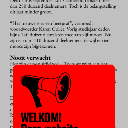
Delft sinds september 2013 aanbiedt, trokken meer
dan 250 duizend deelnemers. Toch is de belangstelling
dit jaar minder groot.
“Het nieuwe is er een beetje af”, vermoedt
woordvoerder Karen Collet. Vorig studiejaar deden
bijna 140 duizend cursisten mee aan vijf moocs. Nu
zijn er ruim 110 duizend deelnemers, terwijl er tien
moocs zijn bijgekomen.
Nooit verwacht
Het zijn er nog altijd veel. “Toen we ruim een jaar
geleden begonnen met het aanbieden van
massive open
online courses
hadden we zulke hoge aantallen nooit
verwacht”, schrijft Anka Mulder, vicevoorzitter van de
TU Delft in haar
blog
.
De Delftse moocs trekken vooral veel Amerikaanse
cursisten, op de voet gevolgd door Indiërs. De TU wil
de moocs gaan vertalen in het Chinees, Arabisch en
WELKOM!
Russisch en ze bovendien inzetten om het onderwijs
op de campus te verbeteren. Daarmee denkt ze beter
tegemoet te komen aan de verschillende leerstijlen van