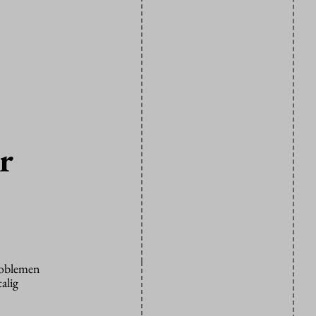
r
problemen
alig