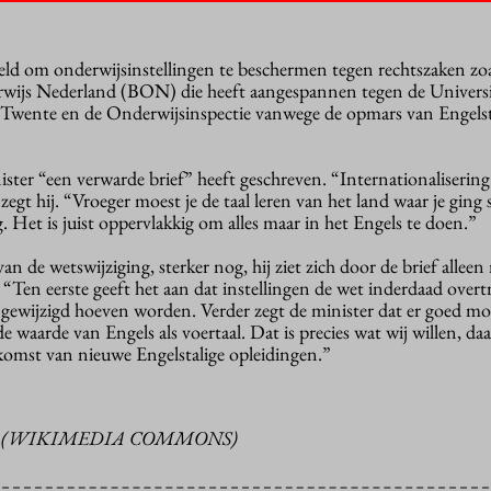
oeld om onderwijsinstellingen te beschermen tegen rechtszaken zo
wijs Nederland (BON) die heeft aangespannen tegen de Universi
t Twente en de Onderwijsinspectie vanwege de opmars van Engelst
ster “een verwarde brief” heeft geschreven. “Internationalisering 
 zegt hij. “Vroeger moest je de taal leren van het land waar je ging
g. Het is juist oppervlakkig om alles maar in het Engels te doen.”
an de wetswijziging, sterker nog, hij ziet zich door de brief allee
. “Ten eerste geeft het aan dat instellingen de wet inderdaad overt
 gewijzigd hoeven worden. Verder zegt de minister dat er goed m
 waarde van Engels als voertaal. Dat is precies wat wij willen, da
omst van nieuwe Engelstalige opleidingen.”
R (WIKIMEDIA COMMONS)