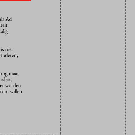
als Ad
teit
alig
is niet
 studeren,
n nog maar
reden,
oet worden
arom willen