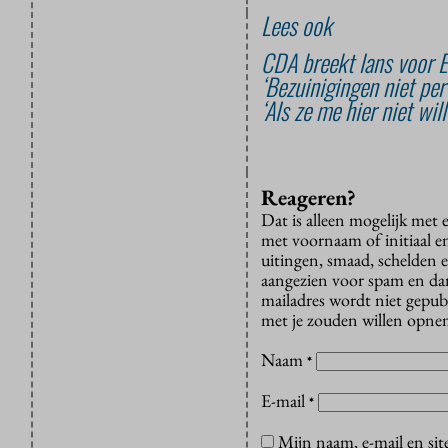
Lees ook
CDA breekt lans voor E
‘Bezuinigingen niet per
‘Als ze me hier niet wil
Reageren?
Dat is alleen mogelijk met
met voornaam of initiaal e
uitingen, smaad, schelden e
aangezien voor spam en dan v
mailadres wordt niet gepub
met je zouden willen opnem
Naam
*
E-mail
*
Mijn naam, e-mail en sit