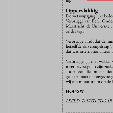
hij.
Oppervlakkig
De wetswijziging lijkt bed
Verbrugge van Beter Onder
Maastricht, de Universitei
onderwijs.
Verbrugge vindt dat de mini
hetzelfde als verengelsing”,
dát was internationaliserin
Verbrugge ligt niet wakker v
meer bevestigd in zijn zaak
anders zou die immers niet
gekeken naar de toegevoegde
wij een moratorium op de k
HOP/SW
BEELD: DAVID EDGA