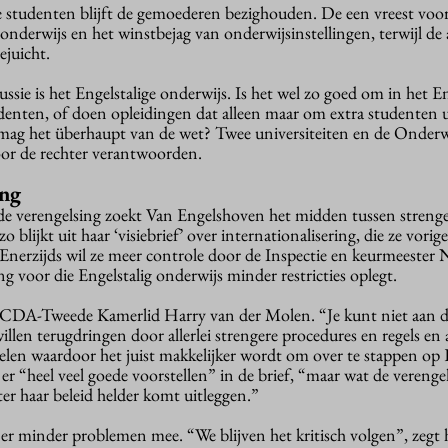
 studenten blijft de gemoederen bezighouden. De een vreest voo
onderwijs en het winstbejag van onderwijsinstellingen, terwijl de
ejuicht.
sie is het Engelstalige onderwijs. Is het wel zo goed om in het Eng
enten, of doen opleidingen dat alleen maar om extra studenten u
mag het überhaupt van de wet? Twee universiteiten en de Onderwi
or de rechter verantwoorden.
ing
de verengelsing zoekt Van Engelshoven het midden tussen strenge
 blijkt uit haar ‘visiebrief’ over internationalisering, die ze vorig
Enerzijds wil ze meer controle door de Inspectie en keurmeeste
ng voor die Engelstalig onderwijs minder restricties oplegt.
t CDA-Tweede Kamerlid Harry van der Molen. “Je kunt niet aan d
llen terugdringen door allerlei strengere procedures en regels en
elen waardoor het juist makkelijker wordt om over te stappen op 
 er “heel veel goede voorstellen” in de brief, “maar wat de verenge
ter haar beleid helder komt uitleggen.”
r minder problemen mee. “We blijven het kritisch volgen”, zegt h