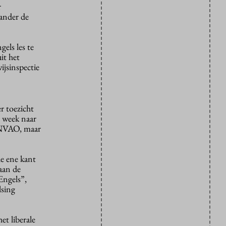
r
 ander de
els les te
it het
jsinspectie
r toezicht
e week naar
r NVAO, maar
e ene kant
 aan de
Engels”,
lsing
et liberale