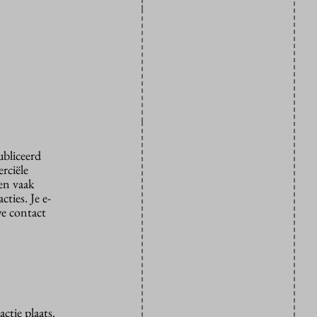
ubliceerd
rciële
den vaak
ties. Je e-
we contact
ctie plaats.