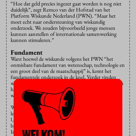
“Hoe dat geld precies ingezet gaat worden is nog niet
duidelijk”, zegt Remco van der Hofstad van het
Platform Wiskunde Nederland (PWN). “Maar het
moet echt naar ondersteuning van wiskundig
onderzoek. We zouden bijvoorbeeld jonge mensen
kunnen aanstellen of internationale samenwerking
kunnen stimuleren.”
Fundament
Want hoewel de wiskunde volgens het PWN “het
onmisbare fundament van wetenschap, technologie en
een groot deel van de maatschappij” is, komt het
fundamentele onderzoek in de knel. Verder vinden
wiskundigen moeilijk aansluiting bij de topsectoren en
halen ze weinig geld uit Europese
wetenschapsprogramma’s.
Wetenschappers zouden steeds meer tijd kwijt zijn aan
lesgeven. In 2015 begonnen er volgens de Keuzegids
Universiteiten 697 studenten aan een
bacheloropleiding wiskunde of technische wiskunde.
WELKOM!
In 2010 waren dat er nog 353.