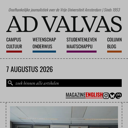
Onafhankelijke journalistiek over de Vrije Universiteit Amsterdam | Sinds 1953
CAMPUS
WETENSCHAP
STUDENTENLEVEN
COLUMN
CULTUUR
ONDERWIJS
MAATSCHAPPIJ
BLOG
7 AUGUSTUS 2026
MAGAZINE
ENGLISH