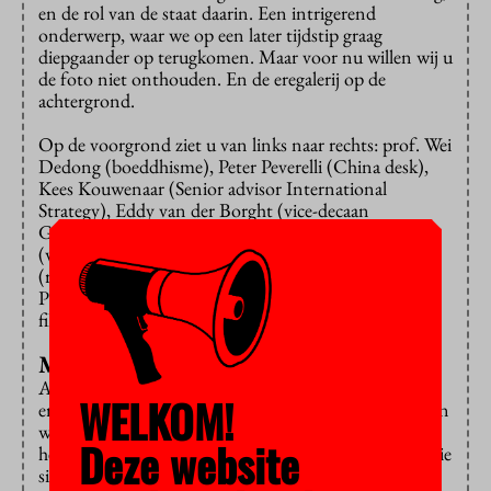
en de rol van de staat daarin. Een intrigerend
onderwerp, waar we op een later tijdstip graag
diepgaander op terugkomen. Maar voor nu willen wij u
de foto niet onthouden. En de eregalerij op de
achtergrond.
Op de voorgrond ziet u van links naar rechts: prof. Wei
Dedong (boeddhisme), Peter Peverelli (China desk),
Kees Kouwenaar (Senior advisor International
Strategy), Eddy van der Borght (vice-decaan
Godgeleerdheid), prof. Liu Dachun
(wetenschapsfilosofie), Frank van der Duyn Schouten
(rector), prof. Hao Lixin (decaan School of
Philosophy) en André van der Braak (boeddhistische
filosofie).
Mannen worden vrouwen
Allemaal mannen ja, maar dat is toeval hoor: in de
WELKOM!
eregalerij van filosofen en theologen achter hen prijken
wel degelijk ook gerenommeerde vrouwen. Bijna
Deze website
helemaal rechts ziet u bijvoorbeeld
Manuela Kalsky
(die
sinds anderhalf jaar de Edward Schillebeeckx-leerstoel