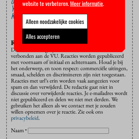
onderzoekers
website te verbeteren.
Meer informatie
.
Youp haalde 34.445 euro op voor VUmc
Kanker opsporen kan straks met een prikje
Alleen noodzakelijke cookies
Alles accepteren
Reageren?
Dat is alleen mogelijk met een e-mailadres dat is
verbonden aan de VU. Reacties worden gepubliceerd
met voornaam of initiaal en achternaam. Houd je bij
het onderwerp, en toon respect: commerciële uitingen,
smaad, schelden en discrimineren zijn niet toegestaan.
Reacties met url’s erin worden vaak aangezien voor
spam en dan verwijderd. De redactie gaat niet in
discussie over verwijderde reacties. Je e-mailadres wordt
niet gepubliceerd en delen we niet met derden. We
gebruiken het alleen als we contact met je zouden
willen opnemen over je reactie. Zie ook ons
privacybeleid
.
Naam
*