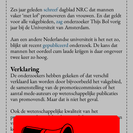
Zes jaar geleden
schreef
dagblad NRC dat mannen
vaker ‘met lof’ promoveren dan vrouwen. En dat geldt
voor alle vakgebieden,
zag
onderzoeker Thijs Bol vorig
jaar bij de Universiteit van Amsterdam.
Aan een andere Nederlandse universiteit is het net zo,
blijkt uit recent
gepubliceerd
onderzoek. De kans dat
mannen het oordeel cum laude krijgen is daar ongeveer
twee keer zo hoog.
Verklaring
De onderzoekers hebben gekeken of dat verschil
verklaard kan worden door bijvoorbeeld het vakgebied,
de samenstelling van de promotiecommissies of het
aantal mede-auteurs op wetenschappelijke publicaties
van promovendi. Maar dat is niet het geval.
Ook de wetenschappelijke kwaliteit van het
promotieonderzoek kan het verschil tussen mannen en
vrouwen niet ophelderen, stellen de onderzoekers. Ze
keken onder andere in welke vakbladen promovendi