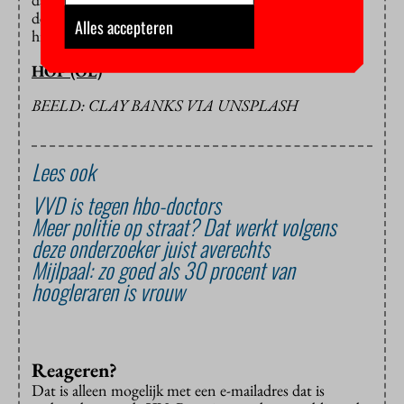
de bias er helemaal uit krijgt. Dus waarom zouden we
Alles accepteren
hiermee doorgaan?”
HOP (OL)
BEELD: CLAY BANKS VIA UNSPLASH
Lees ook
VVD is tegen hbo-doctors
Meer politie op straat? Dat werkt volgens
deze onderzoeker juist averechts
Mijlpaal: zo goed als 30 procent van
hoogleraren is vrouw
Reageren?
Dat is alleen mogelijk met een e-mailadres dat is