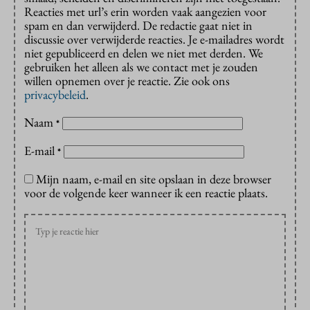
Reacties met url’s erin worden vaak aangezien voor
spam en dan verwijderd. De redactie gaat niet in
discussie over verwijderde reacties. Je e-mailadres wordt
niet gepubliceerd en delen we niet met derden. We
gebruiken het alleen als we contact met je zouden
willen opnemen over je reactie. Zie ook ons
privacybeleid
.
Naam
*
E-mail
*
Mijn naam, e-mail en site opslaan in deze browser
voor de volgende keer wanneer ik een reactie plaats.