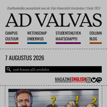
Onafhankelijke journalistiek over de Vrije Universiteit Amsterdam | Sinds 1953
CAMPUS
WETENSCHAP
STUDENTENLEVEN
COLUMN
CULTUUR
ONDERWIJS
MAATSCHAPPIJ
BLOG
7 AUGUSTUS 2026
MAGAZINE
ENGLISH