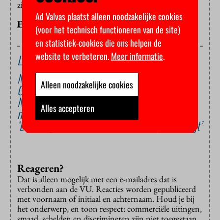
zijn.”
Ad Valvas plaatst alleen noodzakelijke cookies
FLOOR BAL
(voor het technisch functioneren van de site)
en statistiek-cookies die ons helpen de
website te verbeteren.
Meer informatie
.
Lees ook
Nieuwe aanwijzingen voor vindplek Tanja
Alleen noodzakelijke cookies
Groen
Nieuwe zoektocht naar Tanja Groen loopt op
Alles accepteren
niks uit
‘De vraag is nu waar Tanja Groen begraven ligt’
Reageren?
Dat is alleen mogelijk met een e-mailadres dat is
verbonden aan de VU. Reacties worden gepubliceerd
met voornaam of initiaal en achternaam. Houd je bij
het onderwerp, en toon respect: commerciële uitingen,
smaad, schelden en discrimineren zijn niet toegestaan.