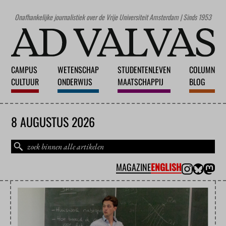
Onafhankelijke journalistiek over de Vrije Universiteit Amsterdam | Sinds 1953
CAMPUS
WETENSCHAP
STUDENTENLEVEN
COLUMN
CULTUUR
ONDERWIJS
MAATSCHAPPIJ
BLOG
8 AUGUSTUS 2026
MAGAZINE
ENGLISH