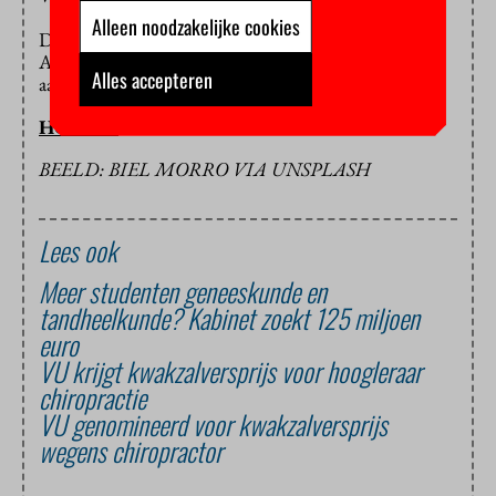
Alleen noodzakelijke cookies
De winnaar wordt op zaterdag 6 oktober in
Amsterdam bekendgemaakt – al dan niet in
Alles accepteren
aanwezigheid van de genomineerden.
HOP/SW
BEELD: BIEL MORRO VIA UNSPLASH
Lees ook
Meer studenten geneeskunde en
tandheelkunde? Kabinet zoekt 125 miljoen
euro
VU krijgt kwakzalversprijs voor hoogleraar
chiropractie
VU genomineerd voor kwakzalversprijs
wegens chiropractor