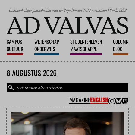
Onafhankelijke journalistiek over de Vrije Universiteit Amsterdam | Sinds 1953
CAMPUS
WETENSCHAP
STUDENTENLEVEN
COLUMN
CULTUUR
ONDERWIJS
MAATSCHAPPIJ
BLOG
8 AUGUSTUS 2026
MAGAZINE
ENGLISH