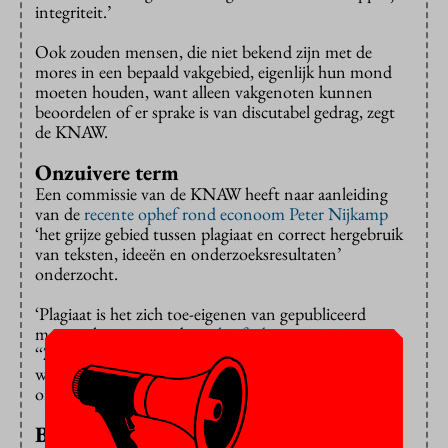
integriteit.’
Ook zouden mensen, die niet bekend zijn met de
mores in een bepaald vakgebied, eigenlijk hun mond
moeten houden, want alleen vakgenoten kunnen
beoordelen of er sprake is van discutabel gedrag, zegt
de KNAW.
Onzuivere term
Een commissie van de KNAW heeft naar aanleiding
van de
recente ophef rond econoom Peter Nijkamp
‘het grijze gebied tussen plagiaat en correct hergebruik
van teksten, ideeën en onderzoeksresultaten’
onderzocht.
‘Plagiaat is het zich toe-eigenen van gepubliceerd
materiaal van een ander,
schrijft de commissie
.
‘‘Zelfplagiaat’ is daarmee een onzuivere term:
wetenschappers kunnen zich immers niet
onrechtmatig eigen materiaal toe-eigenen.’
Bronvermelding niet altijd noodzakelijk