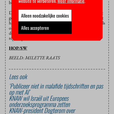
website te verbeteren.
Meer informatie
.
bèta, technicus of medicus.
De KNAW noemt zichzelf “het forum, de stem en het
Alleen noodzakelijke cookies
geweten van de Nederlandse wetenschap” en ontleent
haar gezag aan haar op kwaliteit geselecteerde leden. Als
Alles accepteren
onafhankelijke organisatie bewaakt ze de kwaliteit en
de belangen van de wetenschap en adviseert zij de
regering.
HOP/SW
BEELD: MILETTE RAATS
Lees ook
‘Publiceer niet in malafide tijdschriften en pas
op met AI’
KNAW wil Israël uit Europees
onderzoeksprogramma zetten
KNAW-president Dogterom over