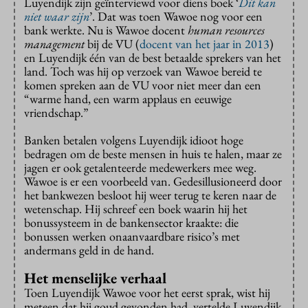
Luyendijk zijn geïnterviewd voor diens boek ‘
Dit kan
niet waar zijn
’. Dat was toen Wawoe nog voor een
bank werkte. Nu is Wawoe docent
human resources
management
bij de VU (
docent van het jaar in 2013
)
en Luyendijk één van de best betaalde sprekers van het
land. Toch was hij op verzoek van Wawoe bereid te
komen spreken aan de VU voor niet meer dan een
“warme hand, een warm applaus en eeuwige
vriendschap.”
Banken betalen volgens Luyendijk idioot hoge
bedragen om de beste mensen in huis te halen, maar ze
jagen er ook getalenteerde medewerkers mee weg.
Wawoe is er een voorbeeld van. Gedesillusioneerd door
het bankwezen besloot hij weer terug te keren naar de
wetenschap. Hij schreef een boek waarin hij het
bonussysteem in de bankensector kraakte: die
bonussen werken onaanvaardbare risico’s met
andermans geld in de hand.
Het menselijke verhaal
Toen Luyendijk Wawoe voor het eerst sprak, wist hij
meteen dat hij goud gevonden had, vertelde Luyendijk