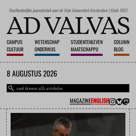
Onafhankelijke journalistiek over de Vrije Universiteit Amsterdam | Sinds 1953
CAMPUS
WETENSCHAP
STUDENTENLEVEN
COLUMN
CULTUUR
ONDERWIJS
MAATSCHAPPIJ
BLOG
8 AUGUSTUS 2026
MAGAZINE
ENGLISH