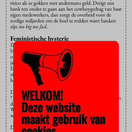
risico als ze gokken met andermans geld. Dreigt een
bank ten onder te gaan aan het cowboygedrag van haar
eigen medewerkers, dan zorgt de overheid voor de
nodige miljarden om de boel te redden want banken
zijn
too big too fail
.
Feministische hysterie
En loyaal aan de bank, waarvoor ze werken, zijn
bankiers niet, ontdekte Luyendijk, want banken zijn
ook niet loyaal aan hun medewerkers. Na tientallen
jaren je stinkende best doen kun je, althans in
Engeland en Amerika, binnen vijf minuten ontslagen
zijn omdat aandeelhouders hebben besloten dat er op
het personeel moet worden bezuinigd.
WELKOM!
Dat systeem is na de bankencrisis nog volledig intact.
“Er is wat gerommeld aan de randen, maar de kern van
Deze website
de financiële sector is nog hetzelfde”, aldus Luyendijk.
Waaruit volgt dat een volgende bankencrisis zich zo
maakt gebruik van
weer kan aandienen.
cookies.
Dat het grote publiek daar zo onverschillig tegenover