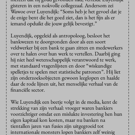
gisteren in een nokvolle collegezaal. Andersom zei
Wawoe over Luyendijk: “Soms heb je het gevoel dat je
de enige bent die het goed ziet, dan is het fijn als er
iemand opduikt die jouw gelijk bevestigt.”
Luyendijk, opgeleid als antropoloog, besloot het
bankwezen te doorgronden door als een soort
veldwerker bij een bank te gaan zitten en medewerkers
over te halen over hun werk te vertellen. Daarbij ging
hij niet heel wetenschappelijk verantwoord te werk,
met standaard vragenlijsten en door “wiskundige
spelletjes te spelen met statistische patronen”. Hij liet
zijn onderzoeksobjecten gewoon leeglopen en haalde
daar de rode lijnen uit, het menselijke verhaal van de
financiële sector.
Wie Luyendijk een beetje volgt in de media, kent de
strekking van zijn verhaal: vroeger waren bankiers
voorzichtiger omdat een mislukte investering hen hun
eigen kapitaal kon kosten, maar nu banken na
tientallen jaren van fusies zijn uitgegroeid tot
internationale monsters lopen bankiers zelf weinig