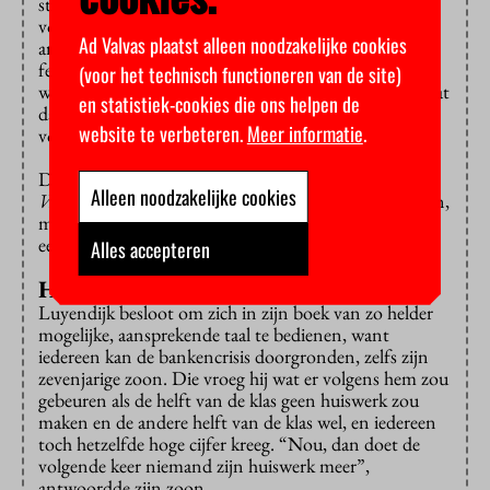
staat, heeft volgens Luyendijk te maken met
vooroordelen. In
The Guardian
worden vooral de
Ad Valvas plaatst alleen noodzakelijke cookies
artikelen over mode, sport en sterren gelezen, “en de
feministische hysterie”. Onderwerpen die de lezer
(voor het technisch functioneren van de site)
werkelijk aangaan, slaat hij over omdat hij ervan uitgaat
en statistiek-cookies die ons helpen de
dat de artikelen volstaan met jargon en je de nodige
website te verbeteren.
Meer informatie
.
voorkennis moet hebben om ze te begrijpen.”
Daarom kent iedereen wel de film
The Wolf of
Alleen noodzakelijke cookies
Wallstreet
, over bankiers als cokesnuivende sociopaten,
maar niet de film
Margin Call
, die volgens Luyendijk
een veel accurater beeld geeft van de bankencrisis.
Alles accepteren
Huiswerk maken
Luyendijk besloot om zich in zijn boek van zo helder
mogelijke, aansprekende taal te bedienen, want
iedereen kan de bankencrisis doorgronden, zelfs zijn
zevenjarige zoon. Die vroeg hij wat er volgens hem zou
gebeuren als de helft van de klas geen huiswerk zou
maken en de andere helft van de klas wel, en iedereen
toch hetzelfde hoge cijfer kreeg. “Nou, dan doet de
volgende keer niemand zijn huiswerk meer”,
antwoordde zijn zoon.