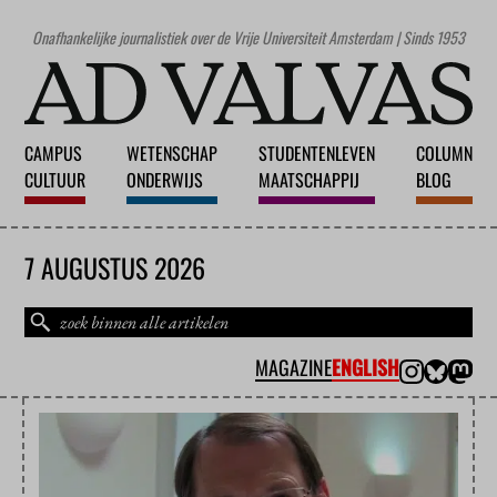
Onafhankelijke journalistiek over de Vrije Universiteit Amsterdam | Sinds 1953
CAMPUS
WETENSCHAP
STUDENTENLEVEN
COLUMN
CULTUUR
ONDERWIJS
MAATSCHAPPIJ
BLOG
7 AUGUSTUS 2026
MAGAZINE
ENGLISH