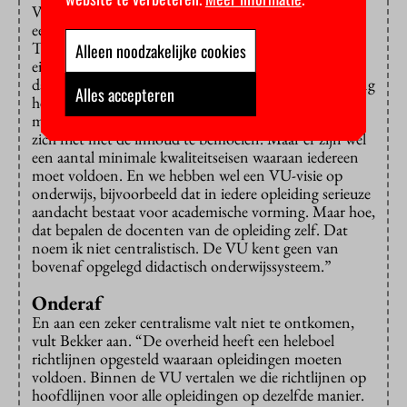
Volgens sommige mensen leidt de instellingstoets tot
een steeds meer centraal bepaald onderwijsbeleid.
Tenslotte is nu het college van bestuur
Alleen noodzakelijke cookies
eindverantwoordelijk voor het hele onderwijs. Maar
daar is Subramaniam het niet mee eens. “Elke opleiding
Alles accepteren
heeft zijn eigen dynamiek en kenmerken. Die vrijheid
moeten ze vooral behouden, want het bestuur hoort
zich niet met de inhoud te bemoeien. Maar er zijn wel
een aantal minimale kwaliteitseisen waaraan iedereen
moet voldoen. En we hebben wel een VU-visie op
onderwijs, bijvoorbeeld dat in iedere opleiding serieuze
aandacht bestaat voor academische vorming. Maar hoe,
dat bepalen de docenten van de opleiding zelf. Dat
noem ik niet centralistisch. De VU kent geen van
bovenaf opgelegd didactisch onderwijssysteem.”
Onderaf
En aan een zeker centralisme valt niet te ontkomen,
vult Bekker aan. “De overheid heeft een heleboel
richtlijnen opgesteld waaraan opleidingen moeten
voldoen. Binnen de VU vertalen we die richtlijnen op
hoofdlijnen voor alle opleidingen op dezelfde manier.