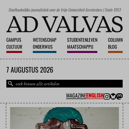
Onafhankelijke journalistiek over de Vrije Universiteit Amsterdam | Sinds 1953
CAMPUS
WETENSCHAP
STUDENTENLEVEN
COLUMN
CULTUUR
ONDERWIJS
MAATSCHAPPIJ
BLOG
7 AUGUSTUS 2026
MAGAZINE
ENGLISH