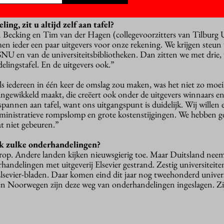
en miljard euro in om.”
ng, zit u altijd zelf aan tafel?
 Becking en Tim van der Hagen (collegevoorzitters van Tilburg 
en ieder een paar uitgevers voor onze rekening. We krijgen steun
NU en van de universiteitsbibliotheken. Dan zitten we met drie, vi
lingstafel. En de uitgevers ook.”
s iedereen in één keer de omslag zou maken, was het niet zo moeil
ingewikkeld maakt, die creëert ook onder de uitgevers winnaars en 
tspannen aan tafel, want ons uitgangspunt is duidelijk. Wij willen 
dministratieve rompslomp en grote kostenstijgingen. We hebben 
at niet gebeuren.”
k zulke onderhandelingen?
rop. Andere landen kijken nieuwsgierig toe. Maar Duitsland neem
handelingen met uitgeverij Elsevier gestrand. Zestig universiteit
lsevier-bladen. Daar komen eind dit jaar nog tweehonderd universi
en Noorwegen zijn deze weg van onderhandelingen ingeslagen. Zi
”