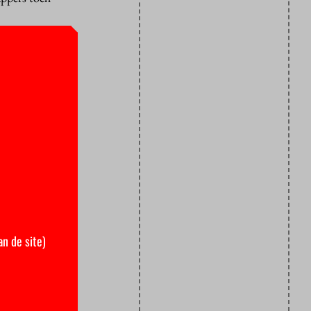
re. Vaak
op af?
 in
high
ikelen in
en of als
en om
steem van de
d van
an de site)
oen het
dschriften.