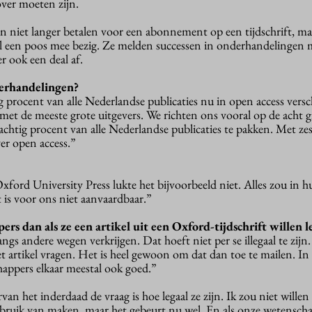
over moeten zijn.
ten niet langer betalen voor een abonnement op een tijdschrift, ma
r al een poos mee bezig. Ze melden successen in onderhandelingen 
r ook een deal af.
erhandelingen?
tig procent van alle Nederlandse publicaties nu in open access versc
et de meeste grote uitgevers. We richten ons vooral op de acht g
htig procent van alle Nederlandse publicaties te pakken. Met ze
er open access.”
xford University Press lukte het bijvoorbeeld niet. Alles zou in h
 is voor ons niet aanvaardbaar.”
s dan als ze een artikel uit een Oxford-tijdschrift willen l
angs andere wegen verkrijgen. Dat hoeft niet per se illegaal te zijn.
t artikel vragen. Het is heel gewoon om dat dan toe te mailen. In
appers elkaar meestal ook goed.”
aarvan het inderdaad de vraag is hoe legaal ze zijn. Ik zou niet will
bruik van maken, maar het gebeurt nu wel. En als onze wetensch