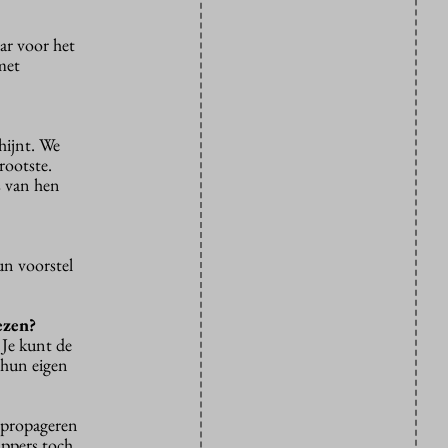
ar voor het
met
hijnt. We
rootste.
s van hen
un voorstel
ezen?
 Je kunt de
 hun eigen
en propageren
appers toch