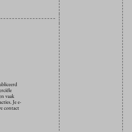
ubliceerd
rciële
den vaak
ties. Je e-
we contact