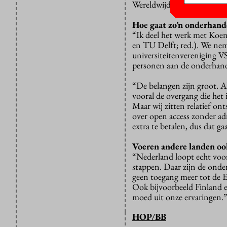
Wereldwijd gaat er zo’n zev
Hoe gaat zo’n onderhandeli
“Ik deel het werk met Koen
en TU Delft; red.). We nem
universiteitenvereniging VS
personen aan de onderhande
“De belangen zijn groot. Al
vooral de overgang die het 
Maar wij zitten relatief on
over open access zonder a
extra te betalen, dus dat ga
Voeren andere landen oo
“Nederland loopt echt voo
stappen. Daar zijn de onder
geen toegang meer tot de E
Ook bijvoorbeeld Finland 
moed uit onze ervaringen.
HOP/BB