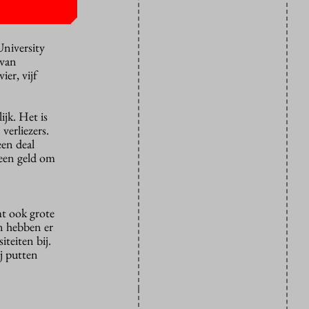
University
 van
er, vijf
ijk. Het is
verliezers.
een deal
geen geld om
t ook grote
en hebben er
teiten bij.
j putten