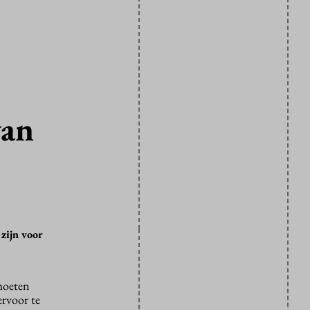
van
zijn voor
 moeten
ervoor te