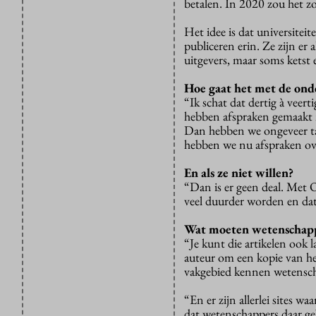
betalen. In 2020 zou het z
Het idee is dat universitei
publiceren erin. Ze zijn e
uitgevers, maar soms ketst e
Hoe gaat het met de ond
“Ik schat dat dertig à veer
hebben afspraken gemaakt m
Dan hebben we ongeveer tac
hebben we nu afspraken ov
En als ze niet willen?
“Dan is er geen deal. Met O
veel duurder worden en dat
Wat moeten wetenschapper
“Je kunt die artikelen ook l
auteur om een kopie van he
vakgebied kennen wetensch
“En er zijn allerlei sites w
dat wetenschappers daar ge