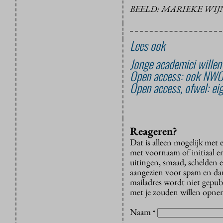
BEELD: MARIEKE WIJ
Lees ook
Jonge academici willen
Open access: ook NWO w
Open access, ofwel: ei
Reageren?
Dat is alleen mogelijk met
met voornaam of initiaal e
uitingen, smaad, schelden e
aangezien voor spam en dan v
mailadres wordt niet gepub
met je zouden willen opnem
Naam
*