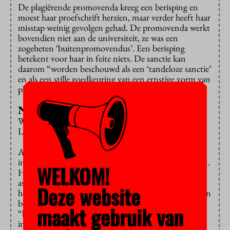
De plagiërende promovenda kreeg een berisping en
moest haar proefschrift herzien, maar verder heeft haar
misstap weinig gevolgen gehad. De promovenda werkt
bovendien niet aan de universiteit, ze was een
zogeheten ‘buitenpromovendus’. Een berisping
betekent voor haar in feite niets. De sanctie kan
daarom “worden beschouwd als een ‘tandeloze sanctie’
en als een stille goedkeuring van een ernstige vorm van
plagiaat”, schrijft het LOWI.
Naam en faam schaden
Wat nu? De Erasmus Universiteit heeft volgens het
LOWI twee opties.
Als het bestuur de doctorsgraad werkelijk niet wil
intrekken, moet dat besluit beter gemotiveerd worden.
WELKOM!
Het LOWI mist bijvoorbeeld het “zwaarwegende
aspect” dat de samenleving als geheel ook een belang
Deze website
heeft: die mag er van uit gaan dat een doctorsgraad een
bepaalde waarde heeft en dat er geen sprake is van
maakt gebruik van
“bedrog of manipulatie”. Ook de belangen van de
instelling zouden moeten meespelen. Als bekend