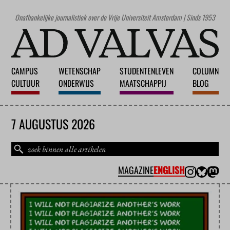
Onafhankelijke journalistiek over de Vrije Universiteit Amsterdam | Sinds 1953
CAMPUS
WETENSCHAP
STUDENTENLEVEN
COLUMN
CULTUUR
ONDERWIJS
MAATSCHAPPIJ
BLOG
7 AUGUSTUS 2026
MAGAZINE
ENGLISH