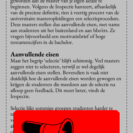
geworden aan de master van je eigen keuze te
beginnen. Volgens de Inspectie hanteert, afhankelijk
van de precieze definitie, tien à veertig procent van de
universitaire masteropleidingen een selectieprocedure.
Deze masters stellen dus aanvullende eisen, met name
aan studenten uit het buitenland en aan hbo’ers. Ze
vragen bijvoorbeeld een motivatiebrief of hoge
tentamencijfers in de bachelor.
Aanvullende eisen
Maar het begrip ‘selectie’ blijft schimmig. Veel masters
zeggen niet te selecteren, terwijl ze wel degelijk
aanvullende eisen stellen. Bovendien is vaak niet
duidelijk hoe de aanvullende eisen worden gewogen en
krijgen de studenten die meedoen aan de selectie na
afloop geen feedback. Dit moet beter, vindt de
Inspectie.
Selectie lijkt sommige groepen studenten harder te
treffen dan andere. Al is hun achterstand kleiner dan
vorig jaar, het aandeel studenten van niet-westerse
afkomst is nog altijd iets lager zodra er aanvullende
eisen worden gesteld. Dit komt volgens de Inspectie