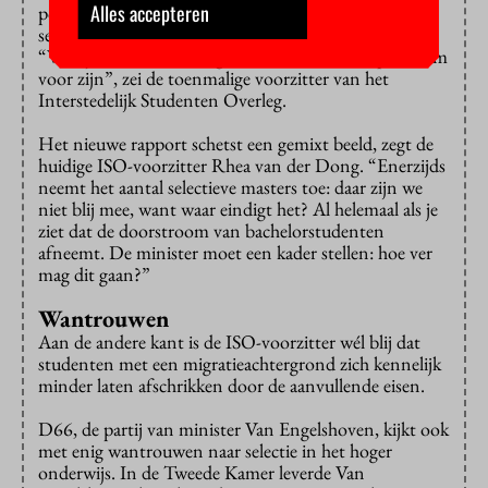
Alles accepteren
poort. In 2016 dreigden studenten alle plannen voor
selectie te blokkeren in de medezeggenschapsraden.
“We zijn misschien vroeg, maar we willen het probleem
voor zijn”, zei de toenmalige voorzitter van het
Interstedelijk Studenten Overleg.
Het nieuwe rapport schetst een gemixt beeld, zegt de
huidige ISO-voorzitter Rhea van der Dong. “Enerzijds
neemt het aantal selectieve masters toe: daar zijn we
niet blij mee, want waar eindigt het? Al helemaal als je
ziet dat de doorstroom van bachelorstudenten
afneemt. De minister moet een kader stellen: hoe ver
mag dit gaan?”
Wantrouwen
Aan de andere kant is de ISO-voorzitter wél blij dat
studenten met een migratieachtergrond zich kennelijk
minder laten afschrikken door de aanvullende eisen.
D66, de partij van minister Van Engelshoven, kijkt ook
met enig wantrouwen naar selectie in het hoger
onderwijs. In de Tweede Kamer leverde Van