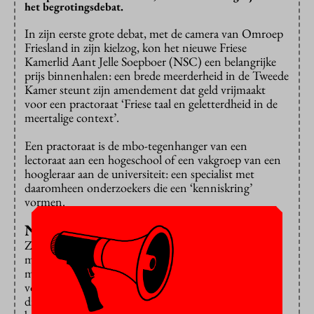
het begrotingsdebat.
In zijn eerste grote debat, met de camera van Omroep
Friesland in zijn kielzog, kon het nieuwe Friese
Kamerlid Aant Jelle Soepboer (NSC) een belangrijke
prijs binnenhalen: een brede meerderheid in de Tweede
Kamer steunt zijn amendement dat geld vrijmaakt
voor een practoraat ‘Friese taal en geletterdheid in de
meertalige context’.
Een practoraat is de mbo-tegenhanger van een
lectoraat aan een hogeschool of een vakgroep van een
hoogleraar aan de universiteit: een specialist met
daaromheen onderzoekers die een ‘kenniskring’
vormen.
Nieuwe bachelor
Zoveel partijen hebben Soepboers amendement
medeondertekend dat er nu al een zeer ruimte
meerderheid voor bestaat. Dat geldt ook voor het
voorstel van Habtamu de Hoop (GroenLinks-Pvda),
die 340 duizend euro wil reserveren voor een nieuwe