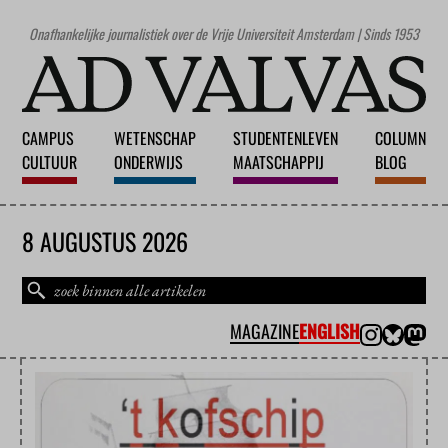
Onafhankelijke journalistiek over de Vrije Universiteit Amsterdam | Sinds 1953
CAMPUS
WETENSCHAP
STUDENTENLEVEN
COLUMN
CULTUUR
ONDERWIJS
MAATSCHAPPIJ
BLOG
8 AUGUSTUS 2026
MAGAZINE
ENGLISH