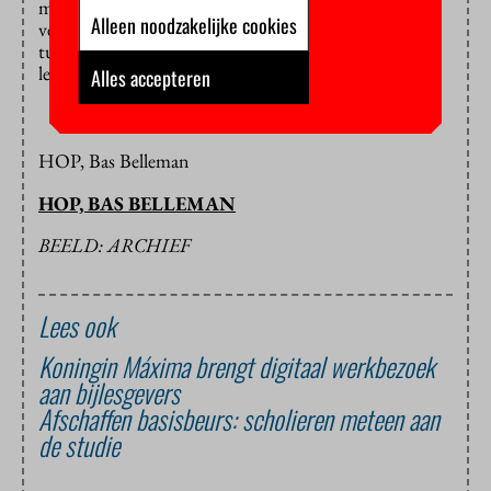
moet je eigen visie op zo’n tekst natuurlijk kunnen
Alleen noodzakelijke cookies
verdedigen, maar dat kan niet,
nooit
, met een keuze
tussen A, B, C en D. Dat kan alleen maar door de
leerlingen beargumenteerde keuzes te laten maken.”
Alles accepteren
HOP, Bas Belleman
HOP, BAS BELLEMAN
BEELD: ARCHIEF
Lees ook
Koningin Máxima brengt digitaal werkbezoek
aan bijlesgevers
Afschaffen basisbeurs: scholieren meteen aan
de studie