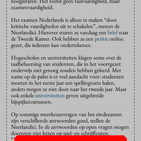
hoogleraren. Het toetst geen taalvaardigheid, maar
examenvaardigheid.
Het examen Nederlands is alleen te maken “door
kritische vaardigheden uit te schakelen”, menen de
Neerlandici. Hierover sturen ze vandaag een
brief
naar
de Tweede Kamer. Ook hebben ze een
petitie
online
gezet, die iedereen kan ondertekenen.
Hogescholen en universiteiten klagen soms over de
taalbeheersing van studenten, die in het voortgezet
onderwijs niet genoeg zouden hebben geleerd. Met
name op de pabo is er veel aandacht voor: studenten
moeten in het eerste jaar een spellingtoets halen,
anders mogen ze niet door naar het tweede jaar. Maar
ook enkele
universiteiten
geven uitgebreide
bijspijkercursussen.
Op sommige meerkeuzevragen van het eindexamen
zijn verschillende antwoorden goed, stellen de
Neerlandici. In de antwoorden op open vragen mogen
docenten niet letten op spel- en schrijffouten.
“Bovendien blijkt de ‘analyse’ die scholieren moeten