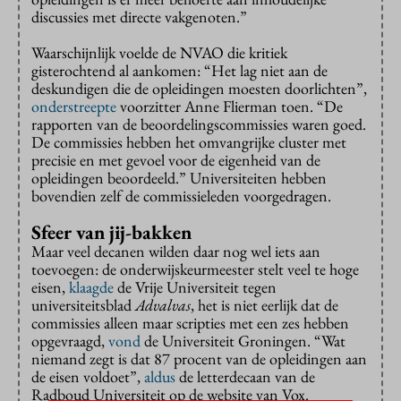
discussies met directe vakgenoten.”
Waarschijnlijk voelde de NVAO die kritiek
gisterochtend al aankomen: “Het lag niet aan de
deskundigen die de opleidingen moesten doorlichten”,
onderstreepte
voorzitter Anne Flierman toen. “De
rapporten van de beoordelingscommissies waren goed.
De commissies hebben het omvangrijke cluster met
precisie en met gevoel voor de eigenheid van de
opleidingen beoordeeld.” Universiteiten hebben
bovendien zelf de commissieleden voorgedragen.
Sfeer van jij-bakken
Maar veel decanen wilden daar nog wel iets aan
toevoegen: de onderwijskeurmeester stelt veel te hoge
eisen,
klaagde
de Vrije Universiteit tegen
universiteitsblad
Advalvas
, het is niet eerlijk dat de
commissies alleen maar scripties met een zes hebben
opgevraagd,
vond
de Universiteit Groningen. “Wat
niemand zegt is dat 87 procent van de opleidingen aan
de eisen voldoet”,
aldus
de letterdecaan van de
Radboud Universiteit op de website van Vox.