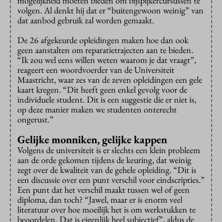
mogelijkheid moeten bieden om bijspijkercursussen te
volgen. Al denkt hij dat er “buitengewoon weinig” van
dat aanbod gebruik zal worden gemaakt.
De 26 afgekeurde opleidingen maken hoe dan ook
geen aanstalten om reparatietrajecten aan te bieden.
“Ik zou wel eens willen weten waarom je dat vraagt”,
reageert een woordvoerder van de Universiteit
Maastricht, waar zes van de zeven opleidingen een gele
kaart kregen. “Dit heeft geen enkel gevolg voor de
individuele student. Dit is een suggestie die er niet is,
op deze manier maken we studenten onterecht
ongerust.”
Gelijke monniken, gelijke kappen
Volgens de universiteit is er slechts een klein probleem
aan de orde gekomen tijdens de keuring, dat weinig
zegt over de kwaliteit van de gehele opleiding. “Dit is
een discussie over een punt verschil voor eindscripties.”
Een punt dat het verschil maakt tussen wel of geen
diploma, dan toch? “Jawel, maar er is enorm veel
literatuur over hoe moeilijk het is om werkstukken te
beoordelen. Dat is eigenlijk heel subjectief”, aldus de