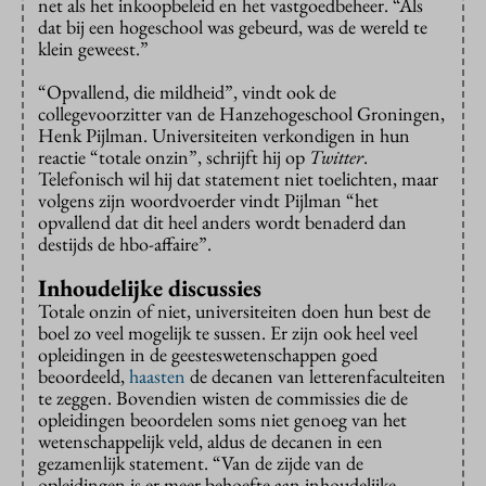
net als het inkoopbeleid en het vastgoedbeheer. “Als
dat bij een hogeschool was gebeurd, was de wereld te
klein geweest.”
“Opvallend, die mildheid”, vindt ook de
collegevoorzitter van de Hanzehogeschool Groningen,
Henk Pijlman. Universiteiten verkondigen in hun
reactie “totale onzin”, schrijft hij op
Twitter
.
Telefonisch wil hij dat statement niet toelichten, maar
volgens zijn woordvoerder vindt Pijlman “het
opvallend dat dit heel anders wordt benaderd dan
destijds de hbo-affaire”.
Inhoudelijke discussies
Totale onzin of niet, universiteiten doen hun best de
boel zo veel mogelijk te sussen. Er zijn ook heel veel
opleidingen in de geesteswetenschappen goed
beoordeeld,
haasten
de decanen van letterenfaculteiten
te zeggen. Bovendien wisten de commissies die de
opleidingen beoordelen soms niet genoeg van het
wetenschappelijk veld, aldus de decanen in een
gezamenlijk statement. “Van de zijde van de
opleidingen is er meer behoefte aan inhoudelijke