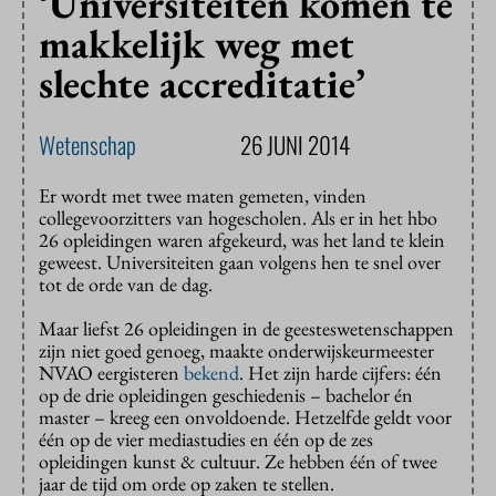
‘Universiteiten komen te
makkelijk weg met
slechte accreditatie’
Wetenschap
26 JUNI 2014
Er wordt met twee maten gemeten, vinden
collegevoorzitters van hogescholen. Als er in het hbo
26 opleidingen waren afgekeurd, was het land te klein
geweest. Universiteiten gaan volgens hen te snel over
tot de orde van de dag.
Maar liefst 26 opleidingen in de geesteswetenschappen
zijn niet goed genoeg, maakte onderwijskeurmeester
NVAO eergisteren
bekend
. Het zijn harde cijfers: één
op de drie opleidingen geschiedenis – bachelor én
master – kreeg een onvoldoende. Hetzelfde geldt voor
één op de vier mediastudies en één op de zes
opleidingen kunst & cultuur. Ze hebben één of twee
jaar de tijd om orde op zaken te stellen.