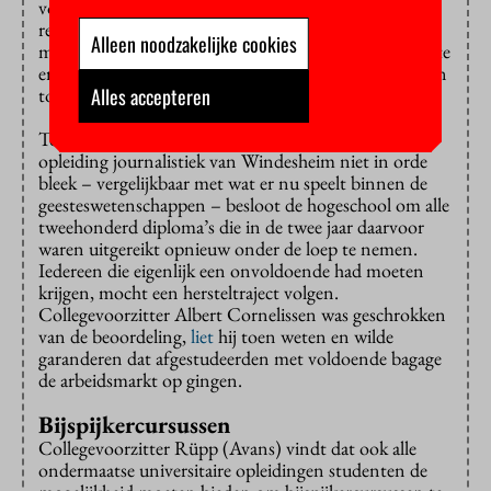
volgens Terpstra “hemel en aarde bewegen” voor
reparatietrajecten en masterclasses. “We gingen
Alleen noodzakelijke cookies
mensen individueel benaderen, de Tweede Kamer zette
er druk op. De universiteiten lijken vooral over te gaan
Alles accepteren
tot de orde van de dag.”
Toen iets later (in 2011) het eindniveau van de
opleiding journalistiek van Windesheim niet in orde
bleek – vergelijkbaar met wat er nu speelt binnen de
geesteswetenschappen – besloot de hogeschool om alle
tweehonderd diploma’s die in de twee jaar daarvoor
waren uitgereikt opnieuw onder de loep te nemen.
Iedereen die eigenlijk een onvoldoende had moeten
krijgen, mocht een hersteltraject volgen.
Collegevoorzitter Albert Cornelissen was geschrokken
van de beoordeling,
liet
hij toen weten en wilde
garanderen dat afgestudeerden met voldoende bagage
de arbeidsmarkt op gingen.
Bijspijkercursussen
Collegevoorzitter Rüpp (Avans) vindt dat ook alle
ondermaatse universitaire opleidingen studenten de