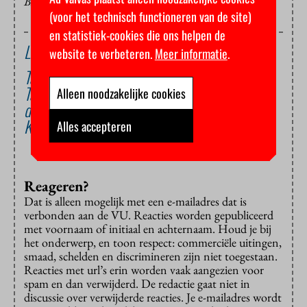
BEELD: FLICKR- MAC_FILKO
(voor het technisch functioneren van de site)
en statistiek-cookies die ons helpen de
Lees ook
website te verbeteren.
Meer informatie
.
Tandheelkundige opleiding wordt niet korter
Tandheelkundefaculteit Acta krijgt nieuwe
Alleen noodzakelijke cookies
decaan
Kabinet wil duur tandartsopleiding verkorten
Alles accepteren
Reageren?
Dat is alleen mogelijk met een e-mailadres dat is
verbonden aan de VU. Reacties worden gepubliceerd
met voornaam of initiaal en achternaam. Houd je bij
het onderwerp, en toon respect: commerciële uitingen,
smaad, schelden en discrimineren zijn niet toegestaan.
Reacties met url’s erin worden vaak aangezien voor
spam en dan verwijderd. De redactie gaat niet in
discussie over verwijderde reacties. Je e-mailadres wordt