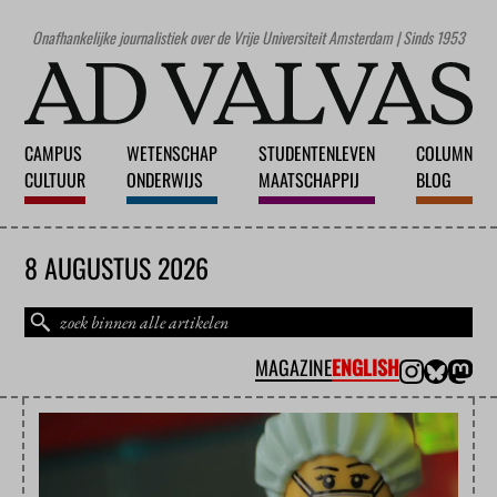
Onafhankelijke journalistiek over de Vrije Universiteit Amsterdam | Sinds 1953
CAMPUS
WETENSCHAP
STUDENTENLEVEN
COLUMN
CULTUUR
ONDERWIJS
MAATSCHAPPIJ
BLOG
8 AUGUSTUS 2026
MAGAZINE
ENGLISH