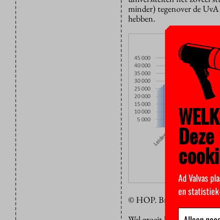
minder) tegenover de UvA 
hebben.
WELK
Deze 
cooki
Ad Valvas pla
en statistie
© HOP. Bron: Universiteit
Alleen nood
Wel groeit het aantal inter