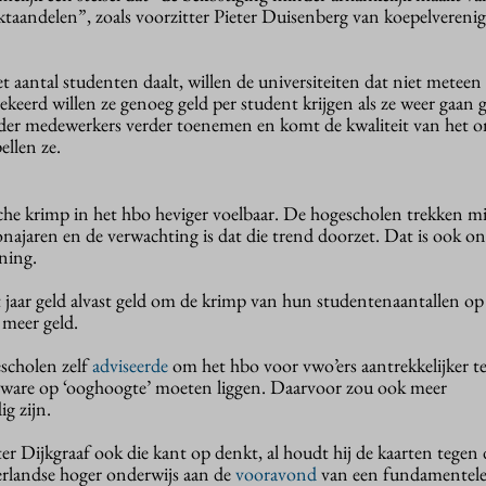
ktaandelen”, zoals voorzitter Pieter Duisenberg van koepelveren
 aantal studenten daalt, willen de universiteiten dat niet meteen
erd willen ze genoeg geld per student krijgen als ze weer gaan g
der medewerkers verder toenemen en komt de kwaliteit van het o
ellen ze.
che krimp in het hbo heviger voelbaar. De hogescholen trekken m
onajaren en de verwachting is dat die trend doorzet. Dat is ook o
ning.
 jaar geld alvast geld om de krimp van hun studentenaantallen op
 meer geld.
scholen zelf
adviseerde
om het hbo voor vwo’ers aantrekkelijker 
t ware op ‘ooghoogte’ moeten liggen. Daarvoor zou ook meer
g zijn.
 Dijkgraaf ook die kant op denkt, al houdt hij de kaarten tegen 
derlandse hoger onderwijs aan de
vooravond
van een fundamentel