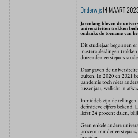
Onderwijs
14 MAART 202
Jarenlang bleven de univer
universiteiten trekken bed
ondanks de toename van het
Dit studiejaar begonnen er
masteropleidingen trokken r
duizenden eerstejaars stu
Daar gaven de universiteite
buiten. In 2020 en 2021 be
pandemie toch niets anders
tussenjaar, wellicht in afw
Inmiddels zijn de tellinge
definitieve cijfers bekend.
liefst 24 procent dalen, bl
Geen enkele andere universi
procent minder eerstejaars,
groeiden.