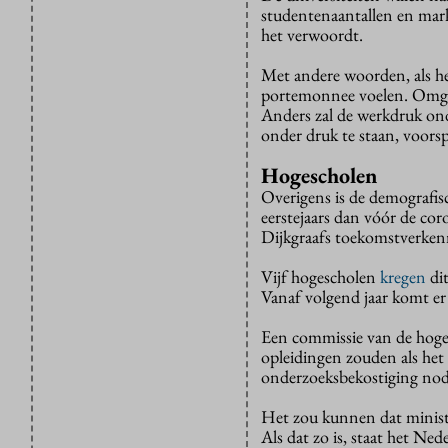
studentenaantallen en mar
het verwoordt.
Met andere woorden, als het
portemonnee voelen. Omgeke
Anders zal de werkdruk on
onder druk te staan, voorsp
Hogescholen
Overigens is de demografis
eerstejaars dan vóór de cor
Dijkgraafs toekomstverken
Vijf hogescholen
kregen
dit
Vanaf volgend jaar komt er
Een commissie van de hoge
opleidingen zouden als he
onderzoeksbekostiging nodi
Het zou kunnen dat minister
Als dat zo is, staat het Ne