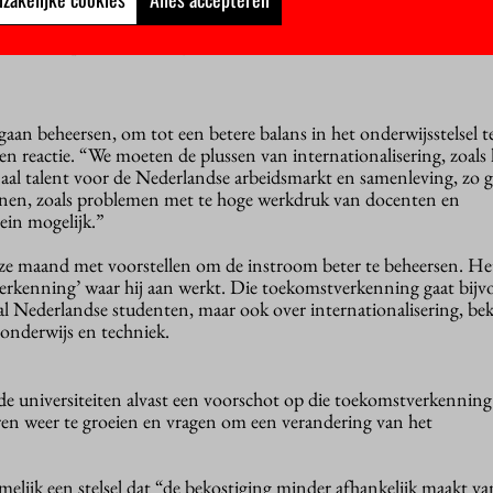
ngeschreven aan een Nederlandse universiteit. Dat zijn er 7,3 pro
mt één op de drie eerstejaars uit het buitenland, zowel in de bache
an beheersen, om tot een betere balans in het onderwijsstelsel 
een reactie. “We moeten de plussen van internationalisering, zoals 
aal talent voor de Nederlandse arbeidsmarkt en samenleving, zo 
nen, zoals problemen met te hoge werkdruk van docenten en
ein mogelijk.”
deze maand met voorstellen om de instroom beter te beheersen. Het
rkenning’ waar hij aan werkt. Die toekomstverkenning gaat bijv
al Nederlandse studenten, maar ook over internationalisering, be
, onderwijs en techniek.
e universiteiten alvast een voorschot op die toekomstverkenning
en weer te groeien en vragen om een verandering van het
melijk een stelsel dat “de bekostiging minder afhankelijk maakt va