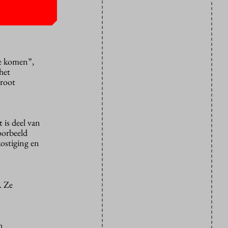
cent meer
lors als de
te komen”,
het
groot
 is deel van
oorbeeld
kostiging en
. Ze
n