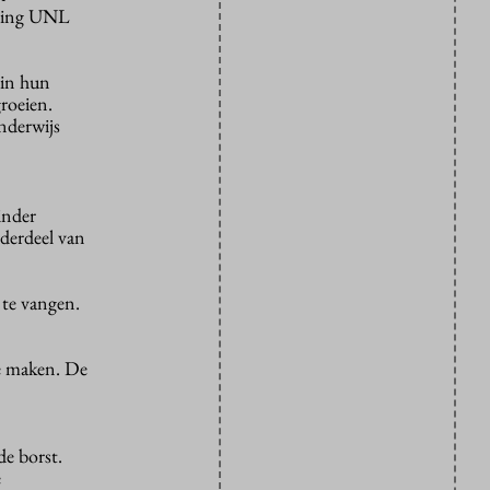
iging UNL
 in hun
roeien.
nderwijs
inder
nderdeel van
 te vangen.
te maken. De
de borst.
e