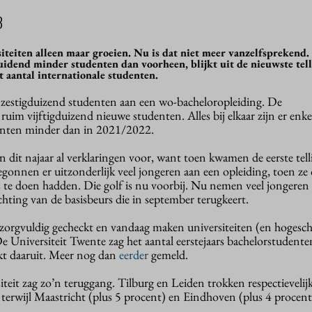
3
siteiten alleen maar groeien. Nu is dat niet meer vanzelfsprekend
uidend minder studenten dan voorheen, blijkt uit de nieuwste tel
 aantal internationale studenten.
 zestigduizend studenten aan een wo-bacheloropleiding. De
uim vijftigduizend nieuwe studenten. Alles bij elkaar zijn er enke
denten minder dan in 2021/2022.
n dit najaar al verklaringen voor, want toen kwamen de eerste tel
gonnen er uitzonderlijk veel jongeren aan een opleiding, toen ze
 te doen hadden. Die golf is nu voorbij. Nu nemen veel jongeren 
achting van de basisbeurs die in september terugkeert.
n zorgvuldig gecheckt en vandaag maken universiteiten (en hogesc
 De Universiteit Twente zag het aantal eerstejaars bachelorstudent
ijkt daaruit. Meer nog dan
eerder
gemeld.
teit zag zo’n teruggang. Tilburg en Leiden trokken respectievelij
 terwijl Maastricht (plus 5 procent) en Eindhoven (plus 4 procent