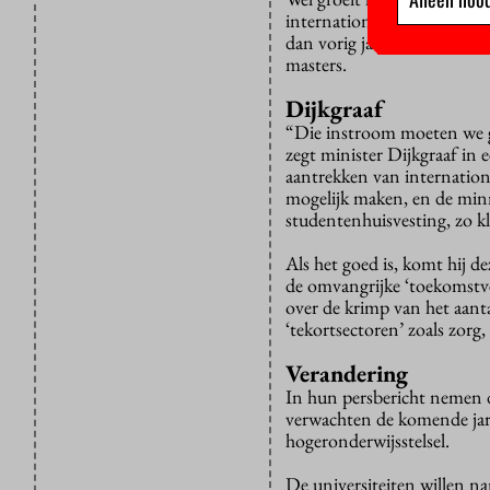
internationale studenten i
dan vorig jaar. Inmiddels ko
masters.
Dijkgraaf
“Die instroom moeten we ga
zegt minister Dijkgraaf in 
aantrekken van internation
mogelijk maken, en de min
studentenhuisvesting, zo kl
Als het goed is, komt hij 
de omvangrijke ‘toekomstve
over de krimp van het aant
‘tekortsectoren’ zoals zorg
Verandering
In hun persbericht nemen d
verwachten de komende jar
hogeronderwijsstelsel.
De universiteiten willen na