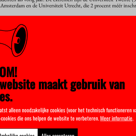
Amsterdam en de Universiteit Utrecht, die 2 procent méér inschr
OM!
website maakt gebruik van
es.
atst alleen noodzakelijke cookies (voor het technisch functioneren v
k-cookies die ons helpen de website te verbeteren.
Meer informatie
.
en van Nederland.
zakelijke cookies
Alles accepteren
nationale studenten nog steeds. Er staan dit jaar ruim 85 duizend