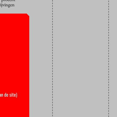
ijvingen
an de site)