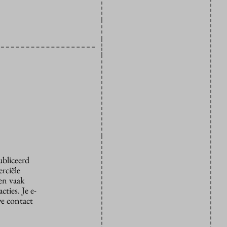
ubliceerd
rciële
den vaak
ties. Je e-
we contact