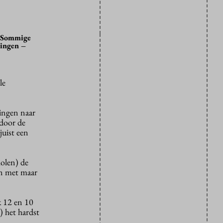
. Sommige
lingen –
le
lingen naar
 door de
juist een
holen) de
en met maar
k 12 en 10
) het hardst