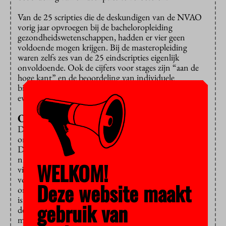
Van de 25 scripties die de deskundigen van de NVAO
vorig jaar opvroegen bij de bacheloropleiding
gezondheidswetenschappen, hadden er vier geen
voldoende mogen krijgen. Bij de masteropleiding
waren zelfs zes van de 25 eindscripties eigenlijk
onvoldoende. Ook de cijfers voor stages zijn “aan de
hoge kant” en de beoordeling van individuele
bijdragen van studenten aan groepsproducten laat
eveneens te wensen over.
Onderwijsniveau wel in orde
De opleiding
krijgt
van de NVAO tot juni 2014 de tijd
om zich te verbeteren en werkt al aan een herstelplan.
De voorwaarden zijn gunstig volgens de NVAO: het
niveau van gezondheidswetenschappen, met zo’n
WELKOM!
vierhonderd eerstejaars de grootste van Nederland, is
voldoende, al kan de studielast wel wat zwaarder. Het
Deze website maakt
onderwijsprogramma van gezondheidswetenschappen
is in orde en de docenten zijn gemotiveerd en
gebruik van
deskundig. In de periode dat de stages beoordeeld
moeten worden is hun werkdruk erg hoog. Ook daar