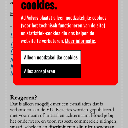
cookies.
zou de opleiding iets aan moeten doen.
HOP, HEIN CUPPEN
Ad Valvas plaatst alleen noodzakelijke cookies
(voor het technisch functioneren van de site)
Lees ook
en statistiek-cookies die ons helpen de
website te verbeteren.
Meer informatie
.
Onderwijskeurmeester krijgt kwakzalversprijs
Onderwijsinspectie wil sneller kunnen
ingrijpen als het mis gaat
Alleen noodzakelijke cookies
Kamer heeft minder vertrouwen in
universiteiten dan minister
Alles accepteren
Reageren?
Dat is alleen mogelijk met een e-mailadres dat is
verbonden aan de VU. Reacties worden gepubliceerd
met voornaam of initiaal en achternaam. Houd je bij
het onderwerp, en toon respect: commerciële uitingen,
smaad, schelden en discrimineren zijn niet toegestaan.