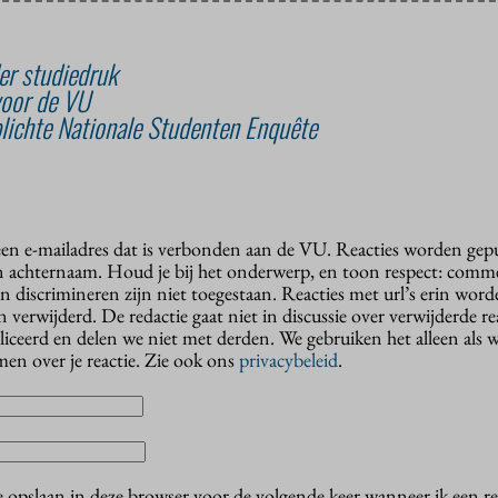
er studiedruk
voor de VU
plichte Nationale Studenten Enquête
 een e-mailadres dat is verbonden aan de VU. Reacties worden gep
n achternaam. Houd je bij het onderwerp, en toon respect: comme
n discrimineren zijn niet toegestaan. Reacties met url’s erin wor
erwijderd. De redactie gaat niet in discussie over verwijderde reac
liceerd en delen we niet met derden. We gebruiken het alleen als 
en over je reactie. Zie ook ons
privacybeleid
.
e opslaan in deze browser voor de volgende keer wanneer ik een rea