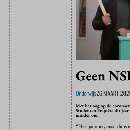
Geen NSE
Onderwijs
26 MAART 202
Met het oog op de coronacr
Studenten Enquête dit jaar n
minder om.
“Heel jammer, maar dit is e