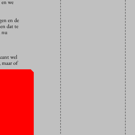
n en we
ngen en de
en dat te
, nu
 kunt wel
, maar of
n en
macht het
r noemt
ren rond de
aan de