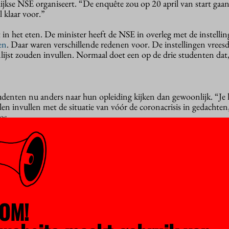
lijkse NSE organiseert. “De enquête zou op 20 april van start gaa
 klaar voor.”
 in het eten. De minister heeft de NSE in overleg met de instelli
en
. Daar waren verschillende redenen voor. De instellingen vreesd
lijst zouden invullen. Normaal doet een op de drie studenten dat
tudenten nu anders naar hun opleiding kijken dan gewoonlijk. “Je
len invullen met de situatie van vóór de coronacrisis in gedachten
os.
en en universiteiten de vereiste studentgegevens (e-mailadresse
anleveren en sommige hadden daar problemen mee. Nu ze uit alle 
proberen te houden, kunnen ze dit er even niet bij hebben.
egrip voor het afblazen van de NSE. SP-Kamerlid Frank Futselaa
n de vragenlijst. “Vorig jaar, toen er bij de enquête problemen wa
OM!
er op aangedrongen dat instellingen
verplicht
moeten meewerken 
amer gingen er unaniem mee akkoord.