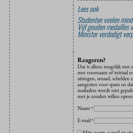
Lees ook
Studenten voelen mind
Vijf gouden medailles 
Minister verdedigt ver
Reageren?
Dat is alleen mogelijk met
met voornaam of initiaal e
uitingen, smaad, schelden e
aangezien voor spam en dan v
mailadres wordt niet gepub
met je zouden willen opnem
Naam
*
E-mail
*
Mijn naam, e-mail en sit