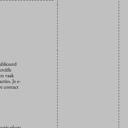
ubliceerd
rciële
den vaak
ties. Je e-
we contact
ctie plaats.