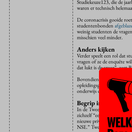
Studiekeuze123, die de jaar
waren er technisch helemaal
De coronacrisis gooide roet
studentenbonden
afgeblaz
weinig studenten de vragen
misschien veel minder.
Anders kijken
Verder speelt een rol dat s
vragen of ze de enquête wil
dat lukt is de vraag”, zegt B
Bovendien moeten hogeschol
opleidingsgegevens) zelf a
onderwijs online overeind 
Begrip in Kamer
In de Tweede Kamer is er b
zichzelf “een grote fan” va
WELK
nieuwe privacywet, heb ik 
NSE.” Tweede en Eerste K