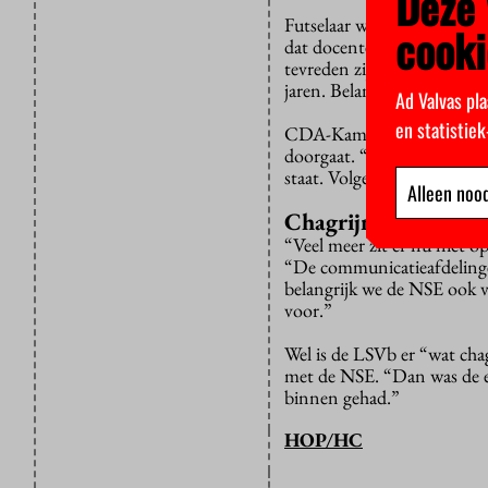
Deze 
Futselaar was voorheen do
cooki
dat docenten en medewerke
tevreden zijn. “Maar in de 
jaren. Belangrijker nog is 
Ad Valvas pla
en statistie
CDA-Kamerlid Harry van der
doorgaat. “Maar aan de and
staat. Volgend jaar beter, z
Alleen nood
Chagrijnig
“Veel meer zit er nu niet 
“De communicatieafdelingen
belangrijk we de NSE ook v
voor.”
Wel is de LSVb er “wat chag
met de NSE. “Dan was de en
binnen gehad.”
HOP/HC