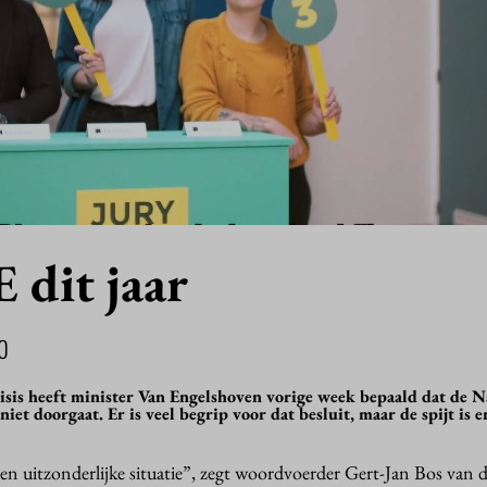
 dit jaar
0
isis heeft minister Van Engelshoven vorige week bepaald dat de N
iet doorgaat. Er is veel begrip voor dat besluit, maar de spijt is e
en uitzonderlijke situatie”, zegt woordvoerder Gert-Jan Bos van d