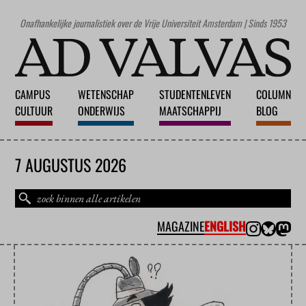
Onafhankelijke journalistiek over de Vrije Universiteit Amsterdam | Sinds 1953
CAMPUS
WETENSCHAP
STUDENTENLEVEN
COLUMN
CULTUUR
ONDERWIJS
MAATSCHAPPIJ
BLOG
7 AUGUSTUS 2026
MAGAZINE
ENGLISH