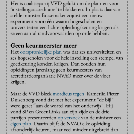
Het is coalitiepartij VVD gelukt om de plannen voor
‘instellingsaccreditatie’ te blokkeren. In plaats daarvan
stelde minister Bussemaker zojuist een nieuw
experiment voor: één waarin hogescholen en
universiteiten een lichte opleidingskeuring krijgen als
ze een aantal randvoorwaarden op orde hebben.
Geen keurmeerster meer
Het
oorspronkelijke plan
was dat zes universiteiten en
zes hogescholen voor de hele instelling een stempel van
goedkeuring konden krijgen. Dan zouden hun
opleidingen jarenlang geen keurmeesters van
accreditatieorganisatie NVAO meer over de vloer
krijgen.
Maar de VVD bleek
mordicus tegen
. Kamerlid Pieter
Duisenberg vond dat met het experiment “de bijl”
werd gezet “aan de wortel van het onderwijs”. Hij
vond SP en GroenLinks aan zijn zijde en de drie
partijen presenteerden
op verzoek
van de minister een
eigen plan
. Daarin blijft de NVAO elke opleiding
afzonderlijk keuren, maar veel minder uitgebreid dan