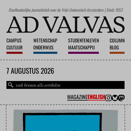
Onafhankelijke journalistiek over de Vrije Universiteit Amsterdam | Sinds 1953
CAMPUS
WETENSCHAP
STUDENTENLEVEN
COLUMN
CULTUUR
ONDERWIJS
MAATSCHAPPIJ
BLOG
7 AUGUSTUS 2026
MAGAZINE
ENGLISH