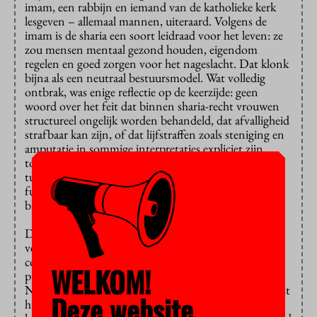
imam, een rabbijn en iemand van de katholieke kerk
lesgeven – allemaal mannen, uiteraard. Volgens de
imam is de sharia een soort leidraad voor het leven: ze
zou mensen mentaal gezond houden, eigendom
regelen en goed zorgen voor het nageslacht. Dat klonk
bijna als een neutraal bestuursmodel. Wat volledig
ontbrak, was enige reflectie op de keerzijde: geen
woord over het feit dat binnen sharia-recht vrouwen
structureel ongelijk worden behandeld, dat afvalligheid
strafbaar kan zijn, of dat lijfstraffen zoals steniging en
amputatie in sommige interpretaties expliciet zijn
toegestaan. Ook het feit dat de sharia de scheiding
tussen religie en recht afwijst, en daarmee
fundamentele rechtsstatelijke beginselen ondermijnt,
bleef onbesproken.
De katholieke docent kon ons vervolgens uitgebreid
vertellen over de nadelen van presbyteriale en
congregationele kerkgenootschappen – lees: de
WELKOM!
protestantse kerk en nieuwe vormen van geloof.
Nadelen van het katholieke organisatiemodel? Die wist
Deze website
hij eigenlijk niet. Volgens hem deed de katholieke kerk