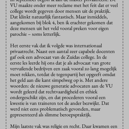
VU maakte onder meer reclame met het feit dat er veel
college wordt gegeven door mensen uit de praktijk.
Dat klinkt natuurlijk fantastisch. Maar inmiddels,
aangekomen bij blok 4, ben ik erachter gekomen dat
deze mensen uit het veld vooral preken voor eigen
parochie – soms letterlijk.
Het eerste vak dat ik volgde was internationaal
privaatrecht. Naast een aantal zeer capabele docenten
gaf ook een advocaat van de Zuidas college. In de
eerste les leerde hij ons dat je als advocaat van grote
vervuilende bedrijven een zaak vooral zo lang mogelijk
moet rekken, totdat de tegenpartij het opgeeft omdat
het geld aan die kant simpelweg op is. Met andere
woorden: de nieuwe generatie advocaten aan de VU
wordt geleerd dat rechtvaardigheid en ethiek
ondergeschikt zijn, en dat procederen vooral een
kwestie is van traineren tot de ander bezwijkt. Dat
werd niet eens problematisch gevonden, maar
gepresenteerd als slimme beroepspraktijk.
Mijn laatste vak was religie en recht. Daar kwamen een