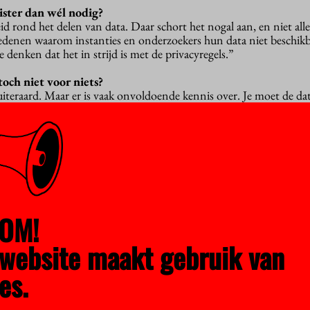
ister dan wél nodig?
id rond het delen van data. Daar schort het nogal aan, en niet all
 redenen waarom instanties en onderzoekers hun data niet beschikba
 denken dat het in strijd is met de privacyregels.”
toch niet voor niets?
, uiteraard. Maar er is vaak onvoldoende kennis over. Je moet de da
een veilige manier kunnen koppelen. Ik snap best dat mensen hun
wel nadenken over de voorwaarden waaronder deze beschikbaar zi
n andere data. Dat moet je doen voordat er weer een nieuwe pande
s van OCW en VWS een rol in spelen.”
ven?
an de gezondheidszorg hebben we nu 25 GGD’en die allemaal de b
gen systemen die absoluut niet op elkaar zijn afgestemd. Als die da
OM!
e dan? Dat vraagt goed beleid. We hebben betere infrastructuren n
website maakt gebruik van
het niet gebeurt?
es.
e veel onderzoek dat niet zo’n hoge kwaliteit had.”
nderzoek met betere data?