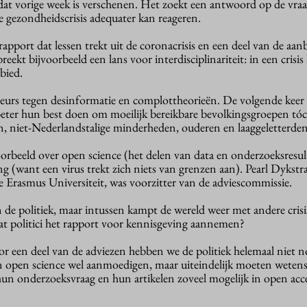
 vorige week is verschenen. Het zoekt een antwoord op de vraa
 gezondheidscrisis adequater kan reageren.
 rapport dat lessen trekt uit de coronacrisis en een deel van de aa
kt bijvoorbeeld een lans voor interdisciplinariteit: in een crisis 
bied.
eurs tegen desinformatie en complottheorieën. De volgende kee
eter hun best doen om moeilijk bereikbare bevolkingsgroepen tóc
n, niet-Nederlandstalige minderheden, ouderen en laaggeletterden
orbeeld over open science (het delen van data en onderzoeksresul
 (want een virus trekt zich niets van grenzen aan). Pearl Dykstra
e Erasmus Universiteit, was voorzitter van de adviescommissie.
 de politiek, maar intussen kampt de wereld weer met andere crisi
dat politici het rapport voor kennisgeving aannemen?
or een deel van de adviezen hebben we de politiek helemaal niet 
n open science wel aanmoedigen, maar uiteindelijk moeten weten
hun onderzoeksvraag en hun artikelen zoveel mogelijk in open acc