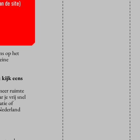
an de site)
rzoekers te
lijke
nen het geld
oet laten
oms op het
eine
 kijk eens
 meer ruimte
 je vrij snel
atie of
 Nederland