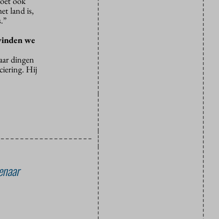
moet ook
t land is,
s.”
 vinden we
aar dingen
iering. Hij
enaar