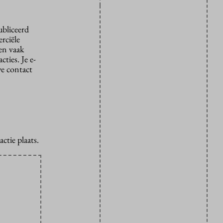
ubliceerd
rciële
den vaak
ties. Je e-
we contact
ctie plaats.