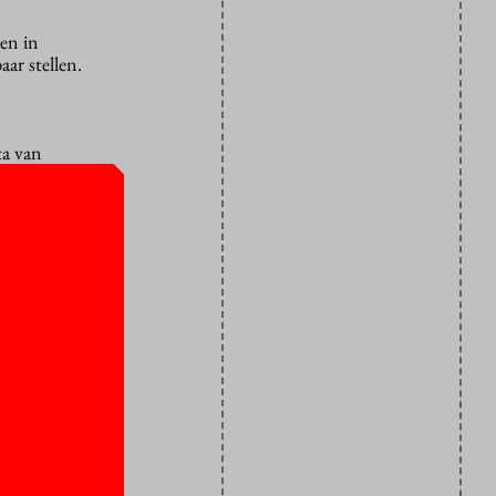
een in
ar stellen.
ta van
 data willen
jn voor
mie is en
aas zijn
ta er
odig voor