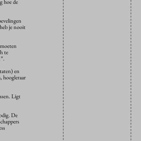
g hoe de
nbevelingen
heb je nooit
r moeten
h te
”.
taten) en
, hoogleraar
ssen. Ligt
nodig. De
schappers
ess