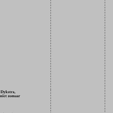
 Dykstra,
 niet zomaar