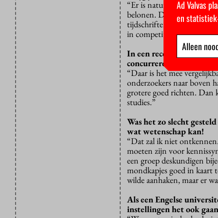
Ad Valvas pla
“Er is natuurlijk meer voo
belonen. Dat kan de minis
en statistie
tijdschriften. NWO zou mee
in competitie moeten verde
Alleen nood
In een recent advies rond
concurreren om onderzoe
“Daar is het mee vergelijkb
onderzoekers naar boven hal
grotere goed richten. Dan 
studies.”
Was het zo slecht gestel
wat wetenschap kan!
“Dat zal ik niet ontkennen.
moeten zijn voor kennissynt
een groep deskundigen bije
mondkapjes goed in kaart t
wilde aanhaken, maar er wa
Als een Engelse universit
instellingen het ook gaa