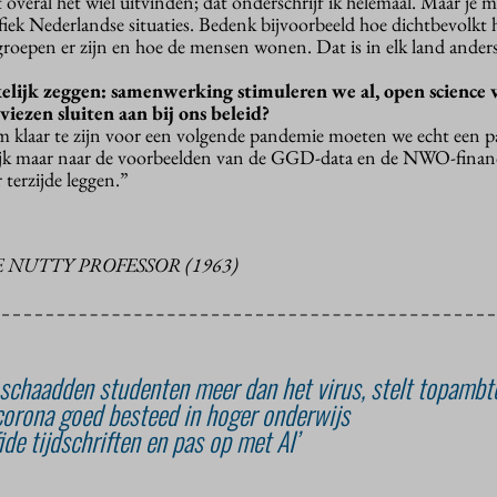
overal het wiel uitvinden; dat onderschrijf ik helemaal. Maar je 
ek Nederlandse situaties. Bedenk bijvoorbeeld hoe dichtbevolkt he
groepen er zijn en hoe de mensen wonen. Dat is in elk land ander
elijk zeggen: samenwerking stimuleren we al, open science
viezen sluiten aan bij ons beleid?
Om klaar te zijn voor een volgende pandemie moeten we echt een p
Kijk maar naar de voorbeelden van de GGD-data en de NWO-financ
 terzijde leggen.”
 NUTTY PROFESSOR (1963)
chaadden studenten meer dan het virus, stelt topambt
corona goed besteed in hoger onderwijs
ide tijdschriften en pas op met AI’