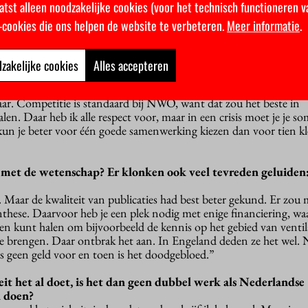
atst alleen noodzakelijke cookies (voor het technisch functioneren v
r nodig. Het is bijvoorbeeld belangrijk om samenwerking van onde
ter doen, maar ook onderzoeksfinancier NWO en de wetenschappe
k-cookies die ons helpen de website te verbeteren.
Meer informatie
.
r programmatisch aan de slag moeten gaan en niet op alle terrei
len.”
zakelijke cookies
Alles accepteren
 de klimaatcrisis stond ook dat je onderzoekers niet altijd m
ksgeld.
aar. Competitie is standaard bij NWO, want dat zou het beste in
en. Daar heb ik alle respect voor, maar in een crisis moet je je s
kun je beter voor één goede samenwerking kiezen dan voor tien kl
d met de wetenschap? Er klonken ook veel tevreden geluiden:
 Maar de kwaliteit van publicaties had best beter gekund. Er zou
hese. Daarvoor heb je een plek nodig met enige financiering, waar
en kunt halen om bijvoorbeeld de kennis op het gebied van ventil
e brengen. Daar ontbrak het aan. In Engeland deden ze het wel.
s geen geld voor en toen is het doodgebloed.”
eit het al doet, is het dan geen dubbel werk als Nederlandse
n doen?