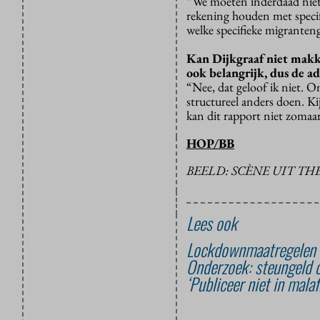
“We moeten inderdaad niet 
rekening houden met specifi
welke specifieke migranten
Kan Dijkgraaf niet makk
ook belangrijk, dus de ad
“Nee, dat geloof ik niet. 
structureel anders doen. 
kan dit rapport niet zomaar
HOP/BB
BEELD: SCÈNE UIT THE
Lees ook
Lockdownmaatregelen s
Onderzoek: steungeld 
‘Publiceer niet in malaf