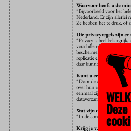
Waarvoor heeft u de min
“Bijvoorbeeld voor het bele
Nederland. Er zijn allerlei
Ze hebben het te druk, of ze
Die privacyregels zijn er 
“Privacy is heel belangrijk
verschillende systemen op 
beschermen, maar je kunt 
replicatie en koppeling aa
daar kunnen de ministerie
Kunt u een voorbeeld ge
“Door de decentralisatie v
over hun eigen data, met ei
WELK
eenmaal zijn, hoe deel je z
dataverzamelingen.”
Deze 
Wat zijn de gevolgen als 
cooki
“In de coronacrisis zagen w
Krijg je vanzelf beter o