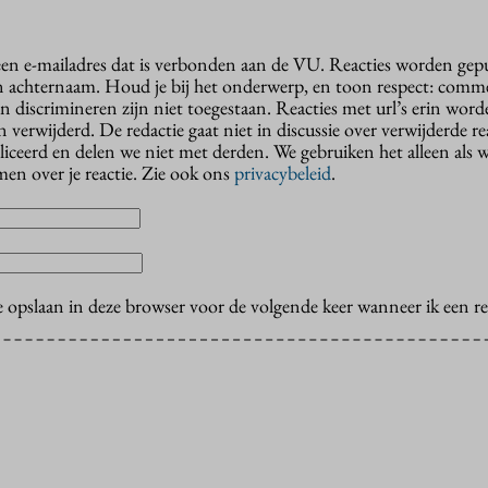
 een e-mailadres dat is verbonden aan de VU. Reacties worden gep
n achternaam. Houd je bij het onderwerp, en toon respect: comme
n discrimineren zijn niet toegestaan. Reacties met url’s erin wor
erwijderd. De redactie gaat niet in discussie over verwijderde reac
liceerd en delen we niet met derden. We gebruiken het alleen als 
en over je reactie. Zie ook ons
privacybeleid
.
e opslaan in deze browser voor de volgende keer wanneer ik een rea