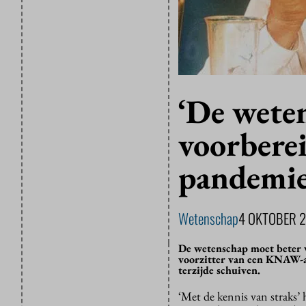
‘De wete
voorbere
pandemie
Wetenschap
4 OKTOBER 
De wetenschap moet beter v
voorzitter van een KNAW-ad
terzijde schuiven.
‘Met de kennis van straks’