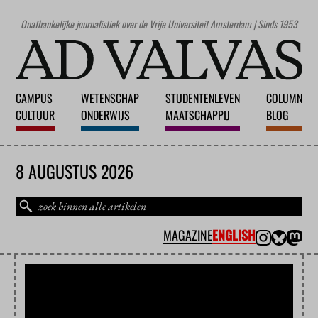
Onafhankelijke journalistiek over de Vrije Universiteit Amsterdam | Sinds 1953
CAMPUS
WETENSCHAP
STUDENTENLEVEN
COLUMN
CULTUUR
ONDERWIJS
MAATSCHAPPIJ
BLOG
8 AUGUSTUS 2026
MAGAZINE
ENGLISH