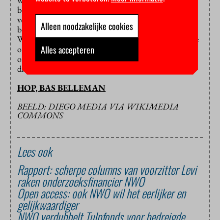
belang om dit model verder uit te werken en de
verschillen tussen de disciplines goed in kaart te
Alleen noodzakelijke cookies
brengen.’ In haar brief onderstreept ze – net als
Weckhuysen zelf – ook het belang van het strategische
Alles accepteren
onderzoek: beide typen onderzoek noemt ze
onmisbaar. Maar ze zet een klein stapje in de richting
die Weckhuysen wijst.
HOP, BAS BELLEMAN
BEELD: DIEGO MEDIA VIA WIKIMEDIA
COMMONS
Lees ook
Rapport: scherpe columns van voorzitter Levi
raken onderzoeksfinancier NWO
Open access: ook NWO wil het eerlijker en
gelijkwaardiger
NWO verdubbelt Tulpfonds voor bedreigde