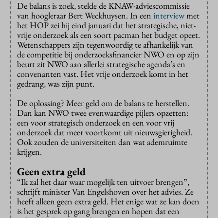
De balans is zoek, stelde de KNAW-adviescommissie
van hoogleraar Bert Weckhuysen. In een
interview
met
het HOP zei hij eind januari dat het strategische, niet-
vrije onderzoek als een soort pacman het budget opeet.
Wetenschappers zijn tegenwoordig te afhankelijk van
de competitie bij onderzoeksfinancier NWO en op zijn
beurt zit NWO aan allerlei strategische agenda’s en
convenanten vast. Het vrije onderzoek komt in het
gedrang, was zijn punt.
De oplossing? Meer geld om de balans te herstellen.
Dan kan NWO twee evenwaardige pijlers opzetten:
een voor strategisch onderzoek en een voor vrij
onderzoek dat meer voortkomt uit nieuwsgierigheid.
Ook zouden de universiteiten dan wat ademruimte
krijgen.
Geen extra geld
“Ik zal het daar waar mogelijk ten uitvoer brengen”,
schrijft minister Van Engelshoven over het advies. Ze
heeft alleen geen extra geld. Het enige wat ze kan doen
is het gesprek op gang brengen en hopen dat een