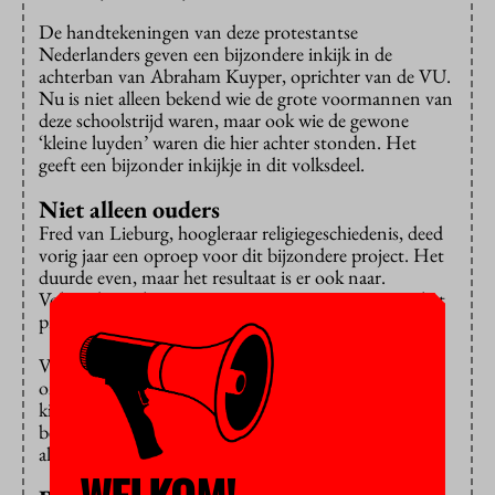
De handtekeningen van deze protestantse
Nederlanders geven een bijzondere inkijk in de
achterban van Abraham Kuyper, oprichter van de VU.
Nu is niet alleen bekend wie de grote voormannen van
deze schoolstrijd waren, maar ook wie de gewone
‘kleine luyden’ waren die hier achter stonden. Het
geeft een bijzonder inkijkje in dit volksdeel.
Niet alleen ouders
Fred van Lieburg, hoogleraar religiegeschiedenis, deed
vorig jaar een oproep voor dit bijzondere project. Het
duurde even, maar het resultaat is er ook naar.
Volgende week is in Nijmegen
een presentatie
van het
project.
Van Lieburg ontdekte om te beginnen dat veel
ondertekenaars van het smeekschrift zelf geen
kinderen in de schoolgaande leeftijd hadden. “Dat
betekent dat het een breed gedragen doel was, niet
alleen een actie van ouders met schoolkinderen.”