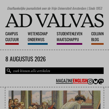
Onafhankelijke journalistiek over de Vrije Universiteit Amsterdam | Sinds 1953
CAMPUS
WETENSCHAP
STUDENTENLEVEN
COLUMN
CULTUUR
ONDERWIJS
MAATSCHAPPIJ
BLOG
8 AUGUSTUS 2026
MAGAZINE
ENGLISH