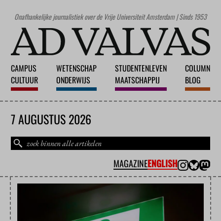
Onafhankelijke journalistiek over de Vrije Universiteit Amsterdam | Sinds 1953
CAMPUS
WETENSCHAP
STUDENTENLEVEN
COLUMN
CULTUUR
ONDERWIJS
MAATSCHAPPIJ
BLOG
7 AUGUSTUS 2026
MAGAZINE
ENGLISH