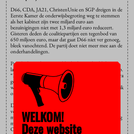
D66, CDA, JA21, ChristenUnie en SGP dreigen in de
Eerste Kamer de onderwijsbegroting weg te stemmen
als het kabinet zijn twee miljard euro aan
bezuinigingen niet met 1,3 miljard euro reduceert.
Gisteren deden de coalitiepartijen een tegenbod van
650 miljoen euro, maar dat gaat D66 niet ver genoeg,
bleek vanochtend. De partij doet niet meer mee aan de
onderhandelingen.
Partijleider Rob Jetten is blij dat bijvoorbeeld de
langstudeerboete wordt geschrapt, tekende het
AD
op.
“Maar onze inzet was ook goede lerarensalarissen, extra
geld voor het mbo en meer geld voor jonge
wetenschappers en baanbrekend onderzoek. Daar zie ik
onvoldoende ruimte.”
De resterende vier partijen hebben volgens de
NOS
WELKOM!
voorstellen gedaan om de bezuinigingen met 800
miljoen euro terug te dringen. Om één uur vanmiddag
Deze website
moet de Tweede Kamer stemmen over de begroting.
Of dat doorgaat is nog niet zeker.