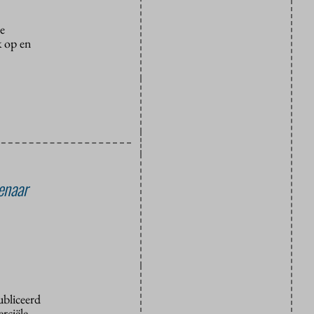
e
k op en
enaar
ubliceerd
rciële