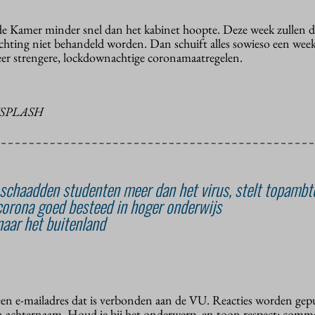
de Kamer minder snel dan het kabinet hoopte. Deze week zullen d
chting niet behandeld worden. Dan schuift alles sowieso een wee
er strengere, lockdownachtige coronamaatregelen.
NSPLASH
chaadden studenten meer dan het virus, stelt topambt
corona goed besteed in hoger onderwijs
aar het buitenland
 een e-mailadres dat is verbonden aan de VU. Reacties worden gep
n achternaam. Houd je bij het onderwerp, en toon respect: comme