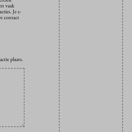
den vaak
ties. Je e-
we contact
ctie plaats.