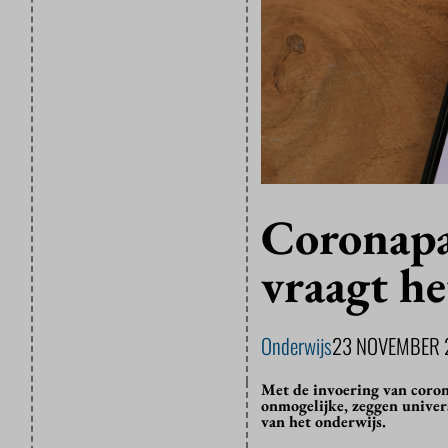
Coronapa
vraagt he
Onderwijs
23 NOVEMBER 
Met de invoering van coron
onmogelijke, zeggen univer
van het onderwijs.