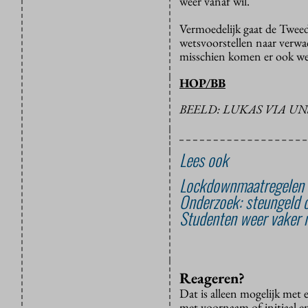
weer vanaf wil.
Vermoedelijk gaat de Twee
wetsvoorstellen naar verwa
misschien komen er ook we
HOP/BB
BEELD: LUKAS VIA U
Lees ook
Lockdownmaatregelen s
Onderzoek: steungeld 
Studenten weer vaker n
Reageren?
Dat is alleen mogelijk met
met voornaam of initiaal e