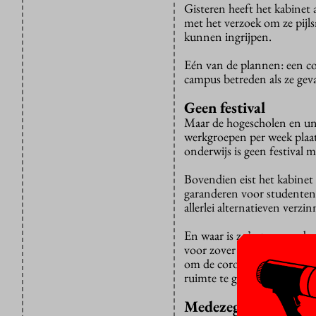
Gisteren heeft het kabinet
met het verzoek om ze pijl
kunnen ingrijpen.
Eén van de plannen: een c
campus betreden als ze geva
Geen festival
Maar de hogescholen en uni
werkgroepen per week plaat
onderwijs is geen festival 
Bovendien eist het kabinet 
garanderen voor studenten
allerlei alternatieven verzi
En waar is zo’n toegangsbe
voor zover bekend, geen ui
om de coronatoegangsbewijz
ruimte te geven eerst te kij
Medezeggenschap