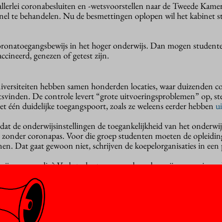
 allerlei coronabesluiten en -wetsvoorstellen naar de Tweede Kame
snel te behandelen. Nu de besmettingen oplopen wil het kabinet s
oronatoegangsbewijs in het hoger onderwijs. Dan mogen studente
ccineerd, genezen of getest zijn.
versiteiten hebben samen honderden locaties, waar duizenden co
svinden. De controle levert “grote uitvoeringsproblemen” op, ste
met één duidelijke toegangspoort, zoals ze weleens eerder hebben
u
dat de onderwijsinstellingen de toegankelijkheid van het onderwij
 zonder coronapas. Voor die groep studenten moeten de opleidin
nnen. Dat gaat gewoon niet, schrijven de koepelorganisaties in een 
wijs voor nodig? Veel studenten en medewerkers zijn gevaccineerd 
tbraken in de sector. De instellingen vragen de Tweede Kamer “
en “niet op deze wijze toe te passen in het hoger onderwijs en d
ken naar alternatieven”.