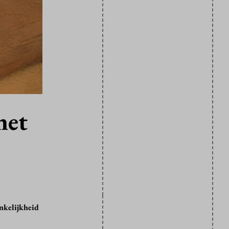
net
nkelijkheid