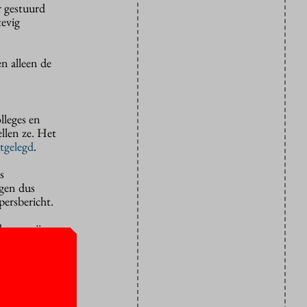
r gestuurd
tevig
n alleen de
lleges en
llen ze. Het
itgelegd
.
s
gen dus
persbericht.
en er zijn,
met klem”
e sector de