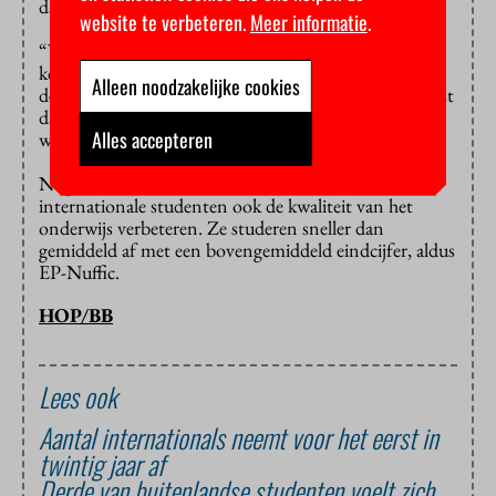
dat uiteindelijk 25 procent in Nederland zal blijven.
website te verbeteren.
Meer informatie
.
“We wisten het uit anekdotes”, zegt Weima, “en sinds
kort kunnen we het ook met cijfers aantonen. Er is in
Alleen noodzakelijke cookies
de politiek veel discussie over internationalisering. Juist
daarom is het belangrijk om te laten zien dat het echt
Alles accepteren
wat opbrengt, ook in harde euro’s.”
Nog los van alle economische voordelen zouden
internationale studenten ook de kwaliteit van het
onderwijs verbeteren. Ze studeren sneller dan
gemiddeld af met een bovengemiddeld eindcijfer, aldus
EP-Nuffic.
HOP/BB
Lees ook
Aantal internationals neemt voor het eerst in
twintig jaar af
Derde van buitenlandse studenten voelt zich