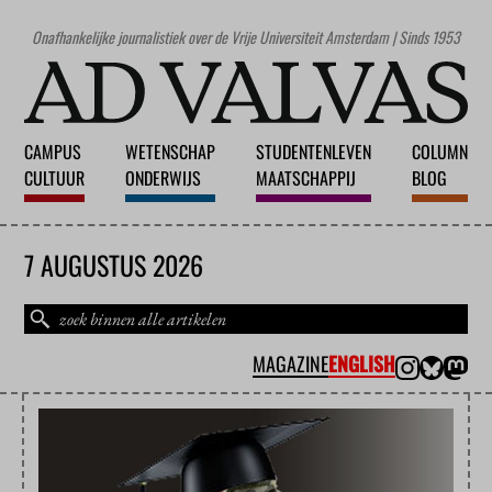
Onafhankelijke journalistiek over de Vrije Universiteit Amsterdam | Sinds 1953
CAMPUS
WETENSCHAP
STUDENTENLEVEN
COLUMN
CULTUUR
ONDERWIJS
MAATSCHAPPIJ
BLOG
7 AUGUSTUS 2026
MAGAZINE
ENGLISH