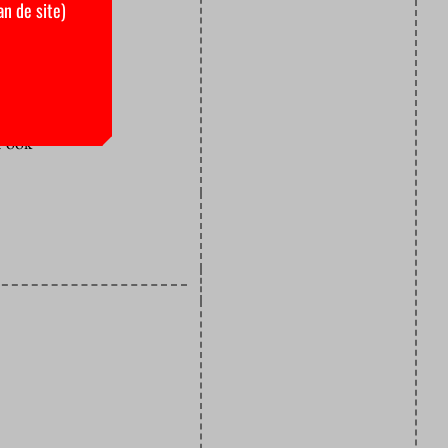
an de site)
imaat,
aalgebruik’
oepen
: een
n ook