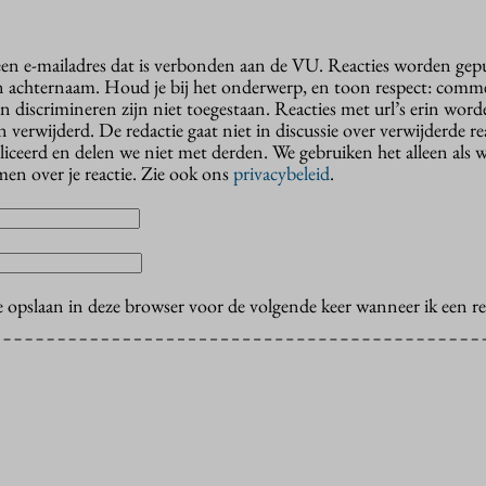
 een e-mailadres dat is verbonden aan de VU. Reacties worden gep
n achternaam. Houd je bij het onderwerp, en toon respect: comme
n discrimineren zijn niet toegestaan. Reacties met url’s erin wor
erwijderd. De redactie gaat niet in discussie over verwijderde reac
liceerd en delen we niet met derden. We gebruiken het alleen als 
en over je reactie. Zie ook ons
privacybeleid
.
e opslaan in deze browser voor de volgende keer wanneer ik een rea