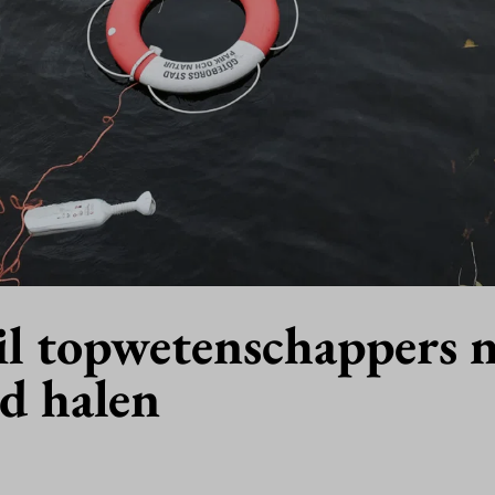
il topwetenschappers 
d halen