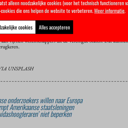
atst alleen noodzakelijke cookies (voor het technisch functioneren v
k-cookies die ons helpen de website te verbeteren.
Meer informatie
.
Trump wil miljarden bezuinigen op onderzoek naar onder meer kl
eu. Onderzoeksaanvragen worden doorgelicht op ‘problematisch t
 en inclusiviteit. Dat brengt een
brain drain
op gang.
zakelijke cookies
Alles accepteren
Marseille heeft inmiddels een
safe place for science
in het leven ger
 aan vijftien wetenschappers uit de Verenigde Staten. Dat kunne
erugkeren.
VIA UNSPLASH
se onderzoekers willen naar Europa
mpt Amerikaanse staatsleningen
uidashoogleraren’ niet beperken