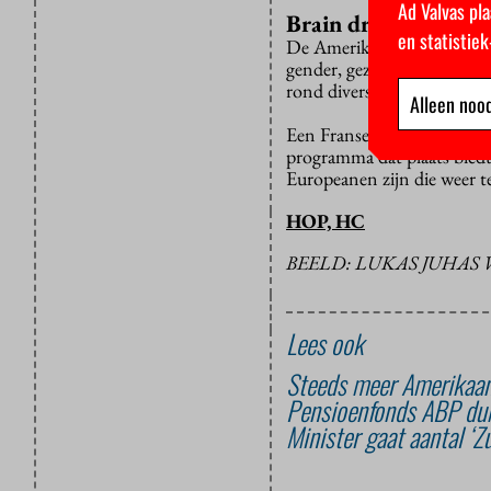
Ad Valvas pla
Brain drain
en statistie
De Amerikaanse president 
gender, gezondheid en mili
rond diversiteit, gelijkheid
Alleen nood
Een Franse universiteit in 
programma dat plaats biedt
Europeanen zijn die weer t
HOP, HC
BEELD: LUKAS JUHAS 
Lees ook
Steeds meer Amerikaan
Pensioenfonds ABP du
Minister gaat aantal ‘Z