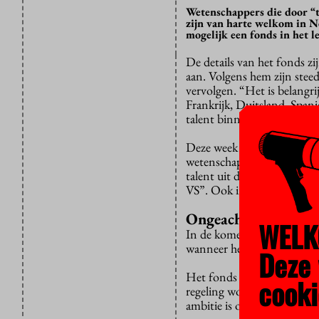
Wetenschappers die door “
zijn van harte welkom in N
mogelijk een fonds in het l
De details van het fonds z
aan. Volgens hem zijn stee
vervolgen. “Het is belangri
Frankrijk, Duitsland, Span
talent binnen te halen.”
Deze week nog
ontraadde
p
wetenschappers naar Nederl
talent uit de Verenigde Sta
VS”. Ook in de brief van B
Ongeacht nationalite
WELK
In de komende weken wille
wanneer het van start gaa
Deze 
Het fonds is nadrukkelijk 
cooki
regeling wordt opengesteld
ambitie is om enkele tient