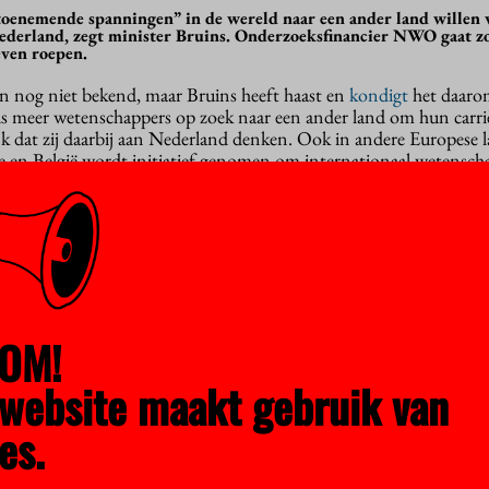
toenemende spanningen” in de wereld naar een ander land willen 
ederland, zegt minister Bruins. Onderzoeksfinancier NWO gaat zo
even roepen.
ijn nog niet bekend, maar Bruins heeft haast en
kondigt
het daarom
ds meer wetenschappers op zoek naar een ander land om hun carriè
jk dat zij daarbij aan Nederland denken. Ook in andere Europese l
je en België wordt initiatief genomen om internationaal wetenscha
remier Schoof een door Volt ingediende motie om Amerikaanse
and te halen. Talent werven vond hij wel een goed idee, maar dan
ten. Het kabinet is “geen voorstander van een aanpak specifiek ger
ruins wordt niet naar spanningen in de VS (of in andere landen) 
it
OM!
n Bruins en NWO duidelijkheid geven over wat het fonds mag ko
t en aan welke voorwaarden de wetenschappers moeten voldoen.
website maakt gebruik van
niet alleen bedoeld voor Nederlanders die nu in het buitenland w
es.
 voor “internationaal talent van topniveau, ongeacht nationalitei
allen topwetenschappers naar Nederland te halen.