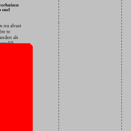
verhuizen
 snel
 nu alvast
re te
anden als
ppelijk
 niet alleen
icht op de
verwezen.
sten,
erken. De
t”. De