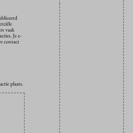
ubliceerd
rciële
den vaak
ties. Je e-
we contact
ctie plaats.