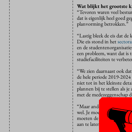
Wat blijkt het grootste 
“Tevoren waren veel bestu
dat is eigenlijk heel goed g
planvorming betrokken.”
“Lastig bleek de eis dat d
Die eis stond in het
sector
en de studentenorganisaties.
een probleem, want dat is 
studiefaciliteiten te verbete
“We zien daarnaast ook dat
de hele periode 2019-2024
niet tot in het kleinste det
plannen bij te stellen als j
met de medezeggenschap d
“Maar anderzijds kun je ook 
wel. Je moet het geld al w
moeten de plannen concree
aan te laten sluiten op de ja