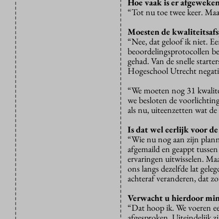
Hoe vaak is er afgeweke
“Tot nu toe twee keer. Maar
Moesten de kwaliteitsaf
“Nee, dat geloof ik niet. E
beoordelingsprotocollen be
gehad. Van de snelle starter
Hogeschool Utrecht negati
“We moeten nog 31 kwalitei
we besloten de voorlichting
als nu, uiteenzetten wat de
Is dat wel eerlijk voor d
“Wie nu nog aan zijn plann
afgemaild en geappt tussen
ervaringen uitwisselen. M
ons langs dezelfde lat gele
achteraf veranderen, dat zou
Verwacht u hierdoor min
“Dat hoop ik. We voeren ee
afgesproken. Uiteindelijk z