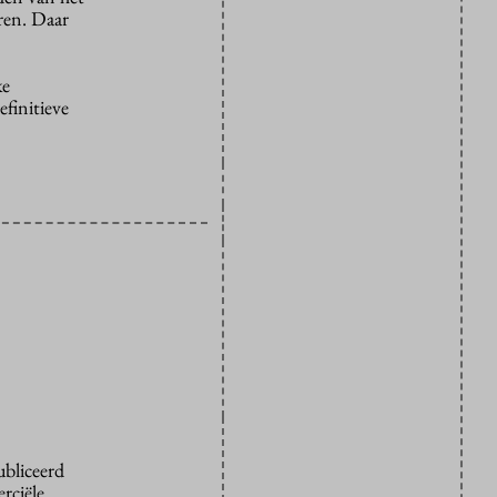
ren. Daar
ke
finitieve
ubliceerd
rciële