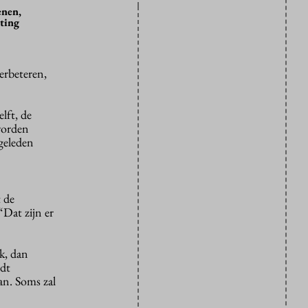
enen,
ting
erbeteren,
lft, de
worden
geleden
 de
“Dat zijn er
k, dan
rdt
an. Soms zal