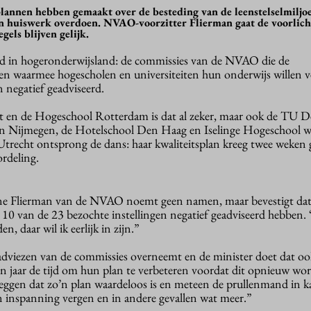
 plannen hebben gemaakt over de besteding van de leenstelselmiljo
un huiswerk overdoen. NVAO-voorzitter Flierman gaat de voorlich
gels blijven gelijk.
nd in hogeronderwijsland: de commissies van de NVAO die de
en waarmee hogescholen en universiteiten hun onderwijs willen v
n negatief geadviseerd.
 en de Hogeschool Rotterdam is dat al zeker, maar ook de TU De
 Nijmegen, de Hotelschool Den Haag en Iselinge Hogeschool 
trecht ontsprong de dans: haar kwaliteitsplan kreeg twee weken 
ordeling.
e Flierman van de NVAO noemt geen namen, maar bevestigt dat
10 van de 23 bezochte instellingen negatief geadviseerd hebben. 
, daar wil ik eerlijk in zijn.”
dviezen van de commissies overneemt en de minister doet dat oo
en jaar de tijd om hun plan te verbeteren voordat dit opnieuw wo
zeggen dat zo’n plan waardeloos is en meteen de prullenmand in k
en inspanning vergen en in andere gevallen wat meer.”