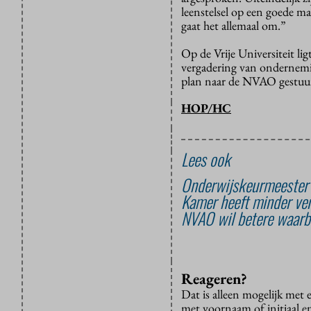
leenstelsel op een goede m
gaat het allemaal om.”
Op de Vrije Universiteit li
vergadering van ondernemin
plan naar de NVAO gestuu
HOP/HC
Lees ook
Onderwijskeurmeester k
Kamer heeft minder ver
NVAO wil betere waarbo
Reageren?
Dat is alleen mogelijk met
met voornaam of initiaal e