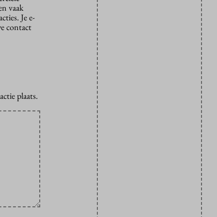
den vaak
ties. Je e-
we contact
ctie plaats.