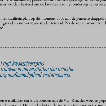
anier worden besteed om de kwaliteit van het onderwijs te verbete
gt het kwaliteitsplan op dit moment voor aan de gemeenschappelij
gsraad en universitaire studentenraad. Na de zomer wordt het de
rd.
rijgt kwakzalversprijs
trouwen in universiteiten dan minister
rg onafhankelijkheid visitatiepanels
 een e-mailadres dat is verbonden aan de VU. Reacties worden gep
n achternaam. Houd je bij het onderwerp, en toon respect: comme