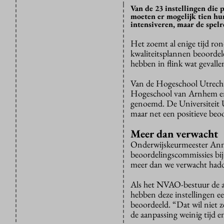
Van de 23 instellingen die
moeten er mogelijk tien h
intensiveren, maar de spelre
Het zoemt al enige tijd ro
kwaliteitsplannen beoordel
hebben in flink wat gevalle
Van de Hogeschool Utrecht
Hogeschool van Arnhem en
genoemd. De Universiteit U
maar net een positieve beo
Meer dan verwacht
Onderwijskeurmeester Ann
beoordelingscommissies bij 
meer dan we verwacht hadden
Als het NVAO-bestuur de a
hebben deze instellingen e
beoordeeld. “Dat wil niet 
de aanpassing weinig tijd 