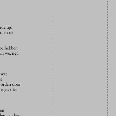
de tijd
r, en de
toe hebben
rin we, net
 wat
ie
worden door
egels niet
ben
lden van het