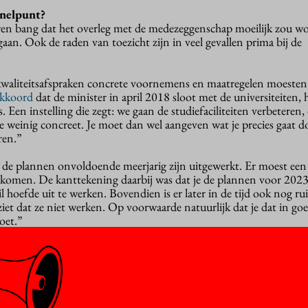
knelpunt?
ren bang dat het overleg met de medezeggenschap moeilijk zou w
egaan. Ook de raden van toezicht zijn in veel gevallen prima bij de
e kwaliteitsafspraken concrete voornemens en maatregelen moesten
akkoord
dat de minister in april 2018 sloot met de universiteiten,
 Een instelling die zegt: we gaan de studiefaciliteiten verbeteren, 
te weinig concreet. Je moet dan wel aangeven wat je precies gaat 
ren.”
 de plannen onvoldoende meerjarig zijn uitgewerkt. Er moest een
 komen. De kanttekening daarbij was dat je de plannen voor 202
ail hoefde uit te werken. Bovendien is er later in de tijd ook nog 
e ziet dat ze niet werken. Op voorwaarde natuurlijk dat je dat in go
oet.”
niet zeggen: ik stop dat leenstelselgeld in een grote pot en ik zie 
el een duidelijke bestemming geven en zeker voor de jaren 2019, 
t zijn. Hogescholen blijken meer moeite te hebben om zo’n meer
arlijkse begroting.”