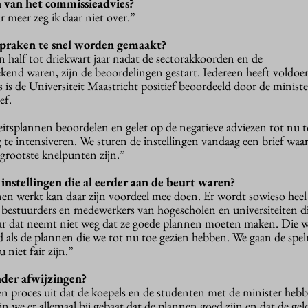
n van het commissieadvies?
 meer zeg ik daar niet over.”
spraken te snel worden gemaakt?
en half tot driekwart jaar nadat de sectorakkoorden en de
kend waren, zijn de beoordelingen gestart. Iedereen heeft voldoen
s is de Universiteit Maastricht positief beoordeeld door de ministe
ef.
tsplannen beoordelen en gelet op de negatieve adviezen tot nu 
 te intensiveren. We sturen de instellingen vandaag een brief waa
 grootste knelpunten zijn.”
e instellingen die al eerder aan de beurt waren?
en werkt kan daar zijn voordeel mee doen. Er wordt sowieso heel
 bestuurders en medewerkers van hogescholen en universiteiten d
aar dat neemt niet weg dat ze goede plannen moeten maken. Die 
gd als de plannen die we tot nu toe gezien hebben. We gaan de spelr
 niet fair zijn.”
der afwijzingen?
n proces uit dat de koepels en de studenten met de minister heb
ijn we er allemaal bij gebaat dat de plannen goed zijn en dat de ge