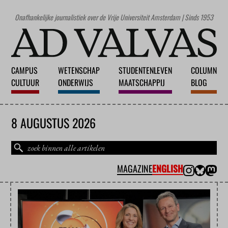
Onafhankelijke journalistiek over de Vrije Universiteit Amsterdam | Sinds 1953
CAMPUS
WETENSCHAP
STUDENTENLEVEN
COLUMN
CULTUUR
ONDERWIJS
MAATSCHAPPIJ
BLOG
8 AUGUSTUS 2026
MAGAZINE
ENGLISH