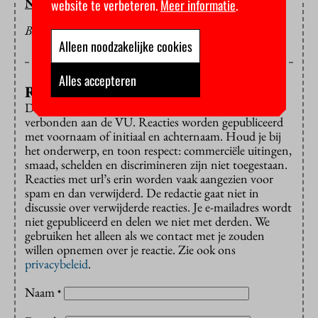
NIENKE STUMPEL
website te verbeteren.
Meer informatie
.
BEELD: FLICKR/MARCEL OOSTERWIJK
Alleen noodzakelijke cookies
Alles accepteren
Reageren?
Dat is alleen mogelijk met een e-mailadres dat is
verbonden aan de VU. Reacties worden gepubliceerd
met voornaam of initiaal en achternaam. Houd je bij
het onderwerp, en toon respect: commerciële uitingen,
smaad, schelden en discrimineren zijn niet toegestaan.
Reacties met url’s erin worden vaak aangezien voor
spam en dan verwijderd. De redactie gaat niet in
discussie over verwijderde reacties. Je e-mailadres wordt
niet gepubliceerd en delen we niet met derden. We
gebruiken het alleen als we contact met je zouden
willen opnemen over je reactie. Zie ook ons
privacybeleid
.
Naam
*