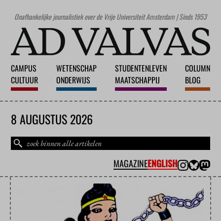
Onafhankelijke journalistiek over de Vrije Universiteit Amsterdam | Sinds 1953
CAMPUS
WETENSCHAP
STUDENTENLEVEN
COLUMN
CULTUUR
ONDERWIJS
MAATSCHAPPIJ
BLOG
8 AUGUSTUS 2026
MAGAZINE
ENGLISH