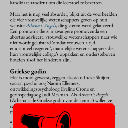
kandidaat aandient om die leerstoel te bezetten.
Maar het is nog veel absurder, blijkt uit de voorbeelden
die vier vrouwelijke wetenschappers geven op hun
website
Athena’s Angels
, die gisteren werd gelanceerd.
Een promotor die zijn zwangere promovenda een
abortus adviseert, vrouwelijke wetenschappers naar wie
niet wordt geluisterd ‘omdat vrouwen altijd
emotioneel reageren’, mannelijke wetenschappers die
hun vrouwelijke collega’s oppakken en ondersteboven
houden alsof het kinderen zijn.
Griekse godin
Het is mooi geweest, zeggen classicus Ineke Sluijter,
sociaal psycholoog Naomi Ellemers,
ontwikkelingspsycholoog Eveline Crone en
gezinspedagoog Judi Mesman. Als
Athena’s Angels
(Athena is de Griekse godin van de kennis) willen ze
seksisme in de wetenschap aan de kaak stellen en
mensen mobiliseren om de strijd ermee aan te binden.
“Het zijn allemaal incidenten”, zegt Ellemers in een