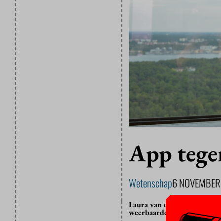
App tege
Wetenschap
6 NOVEMBER
Laura van der Lubbe, junio
weerbaarder maakt tegen b