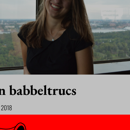
n babbeltrucs
 2018
ronderzoeker bij kunstmatige intelligentie, ontwikkelde een app 
abbeltrucs.