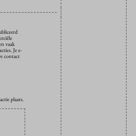
ubliceerd
rciële
den vaak
ties. Je e-
we contact
ctie plaats.