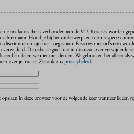
 een e-mailadres dat is verbonden aan de VU. Reacties worden gep
n achternaam. Houd je bij het onderwerp, en toon respect: comme
n discrimineren zijn niet toegestaan. Reacties met url’s erin wor
erwijderd. De redactie gaat niet in discussie over verwijderde reac
liceerd en delen we niet met derden. We gebruiken het alleen als 
en over je reactie. Zie ook ons
privacybeleid
.
e opslaan in deze browser voor de volgende keer wanneer ik een rea