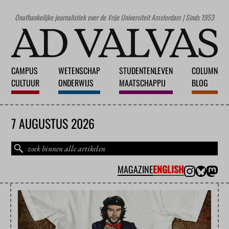
Onafhankelijke journalistiek over de Vrije Universiteit Amsterdam | Sinds 1953
CAMPUS
WETENSCHAP
STUDENTENLEVEN
COLUMN
CULTUUR
ONDERWIJS
MAATSCHAPPIJ
BLOG
7 AUGUSTUS 2026
MAGAZINE
ENGLISH