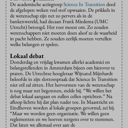
De academische actiegroep
Science In Transition
deed
de afgelopen weken veel stof opwaaien. De prikkels in
de wetenschap zijn net zo pervers als in de
bankenwereld, had decaan Frank Miedema (UMC
Utrecht) betoogd. Het roer moest om. Zo zouden
wetenschappers niet moeten doen alsof ze de waarheid
in pacht hebben. Ze zouden eerlijk moeten vertellen
welke belangen er spelen.
Lokaal debat
Donderdag en vrijdag kwamen allerlei academici en
belangstellenden in Amsterdam bijeen om hierover te
praten. De Utrechtse hoogleraar Wijnand Mijnhardt
beloofde in zijn slottoespraak dat Science In Transition
niet stil zal zitten. Het hervormen van de wetenschap
is nog maar net begonnen, stelde hij. “We willen het
debat lokaal aangaan en zullen cellen oprichten.” Na
afloop lichtte hij dat plan nader toe. In Maastricht en
Eindhoven worden al lokale groepen gevormd, zei hij.
“Maar we worden geen organisatie. We willen geen
reglementen en we hoeven nergens over te stemmen.
Dat laten we allemaal over aan de