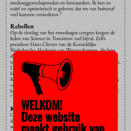
medezeggenschapsraden en bestuurders. Ik ben zo
naïef en optimistisch te geloven dat we van buitenaf
veel kunnen veranderen.”
Rebellen
Op de slotdag van het tweedaagse congres kregen de
leden van Science in Transition veel bijval. Zelfs
president Hans Clevers van de Koninklijke
Nederlandse Akademie van Wetenschappen, die hun
de geuzennaam
rebellen
had opgeplakt, leek in zijn
toespraak meer begrip te tonen voor hun standpunten.
De discussie is vooral “hoe we de wetenschap
klaarstomen voor de toekomst”, zei hij. Daar moet de
KNAW inderdaad over meepraten, meent hij, en dat is
volgens hem ook het grote verschil met de
bankenwereld: de wetenschap levert kritiek op zichzelf.
“Dat zie ik de banken minder doen.”
WELKOM!
Kanttekeningen
Deze website
Ook de andere sprekers stonden welwillend tegenover
de kritiek, al plaatsten ze wel kanttekeningen. De
maakt gebruik van
wetenschap moet inderdaad niet pretenderen geheel